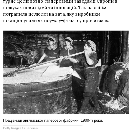
турне целюлозно-паперовими заводами Європи в
пошуках нових ідей та інновацій. Так на очі їм
потрапила целюлозна вата, яку виробники
позиціонували як ноу-хау-фільтр у протигазах.
Працівниці англійської паперової фабрики, 1900-ті роки.
Getty Images / «Бабель»