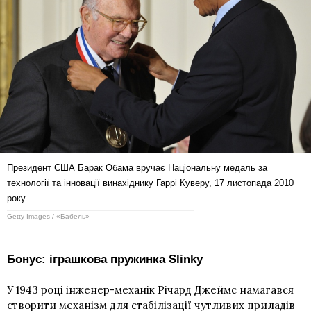
Президент США Барак Обама вручає Національну медаль за
технології та інновації винахіднику Гаррі Куверу, 17 листопада 2010
року.
Getty Images / «Бабель»
Бонус: іграшкова пружинка Slinky
У 1943 році інженер-механік Річард Джеймс намагався
створити механізм для стабілізації чутливих приладів