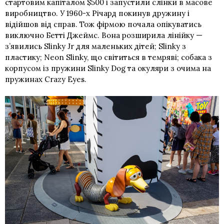
стартовим капіталом $500 і запустили слінки в масове
виробництво. У 1960-х Річард покинув дружину і
відійшов від справ. Тож фірмою почала опікуватись
виключно Бетті Джеймс. Вона розширила лінійку —
з’явились Slinky Jr для маленьких дітей; Slinky з
пластику; Neon Slinky, що світиться в темряві; собака з
корпусом із пружини Slinky Dog та окуляри з очима на
пружинах Crazy Eyes.