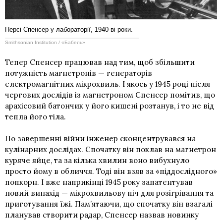
Персі Спенсер у лабораторії, 1940-ві роки.
Smithsonian Institution / «Бабель»
Тепер Спенсер працював над тим, щоб збільшити
потужність магнетронів — генераторів
електромагнітних мікрохвиль. І якось у 1945 році після
чергових дослідів із магнетроном Спенсер помітив, що
арахісовий батончик у його кишені розтанув, і то не від
тепла його тіла.
По завершенні війни інженер сконцентрувався на
кулінарних дослідах. Спочатку він поклав на магнетрон
куряче яйце, та за кілька хвилин воно вибухнуло
просто йому в обличчя. Тоді він взяв за «піддослідного»
попкорн. І вже наприкінці 1945 року запатентував
новий винахід — мікрохвильову піч для розігрівання та
приготування їжі. Пам’ятаючи, що спочатку він взагалі
планував створити радар, Спенсер назвав новинку