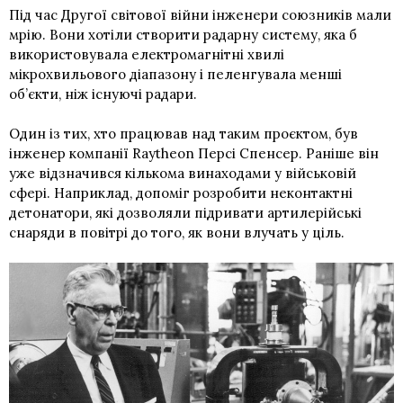
Під час Другої світової війни інженери союзників мали
мрію. Вони хотіли створити радарну систему, яка б
використовувала електромагнітні хвилі
мікрохвильового діапазону і пеленгувала менші
об’єкти, ніж існуючі радари.
Один із тих, хто працював над таким проєктом, був
інженер компанії Raytheon Персі Спенсер. Раніше він
уже відзначився кількома винаходами у військовій
сфері. Наприклад, допоміг розробити неконтактні
детонатори, які дозволяли підривати артилерійські
снаряди в повітрі до того, як вони влучать у ціль.