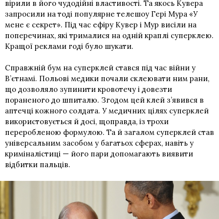
вірили в його чудодійні властивості. Та якось Кувера
запросили на тоді популярне телешоу Гері Мура «У
мене є секрет». Під час ефіру Кувер і Мур висіли на
поперечинах, які трималися на одній краплі суперклею.
Кращої реклами годі було шукати.
Справжній бум на суперклей стався під час війни у
В’єтнамі. Польові медики почали склеювати ним рани,
що дозволяло зупинити кровотечу і довезти
пораненого до шпиталю. Згодом цей клей з’явився в
аптечці кожного солдата. У медичних цілях суперклей
використовується й досі, щоправда, із трохи
переробленою формулою. Та й загалом суперклей став
універсальним засобом у багатьох сферах, навіть у
криміналістиці — його пари допомагають виявити
відбитки пальців.