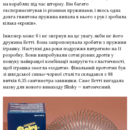
на кораблях під час шторму. Він багато
експериментував із різними пружинами, і якось одна
довга гвинтова пружина випала в нього з рук і зробила
кілька «кроків».
Інженер може б і не звернув на це увагу, якби не його
дружина Бетті. Вона запропонувала зробити з пружини
іграшку. Наступні два роки подружжя витратило на її
розробку. Вони випробували сотні різних дротів у
пошуку найкращої комбінації напруги та еластичності,
щоб іграшка змогла «ходити». Фінальний прототип був
зі шведської синьо-чорної сталі та складався з 98
витків 6,35 сантиметра заввишки. Саме Бетті вигадала
назву для нового винаходу Slinky — витончений.