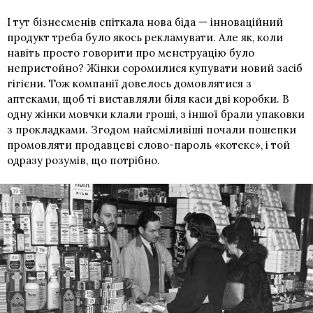
І тут бізнесменів спіткала нова біда — інноваційний
продукт треба було якось рекламувати. Але як, коли
навіть просто говорити про менструацію було
непристойно? Жінки соромилися купувати новий засіб
гігієни. Тож компанії довелось домовлятися з
аптеками, щоб ті виставляли біля каси дві коробки. В
одну жінки мовчки клали гроші, з іншої брали упаковки
з прокладками. Згодом найсміливіші почали пошепки
промовляти продавцеві слово-пароль «котекс», і той
одразу розумів, що потрібно.