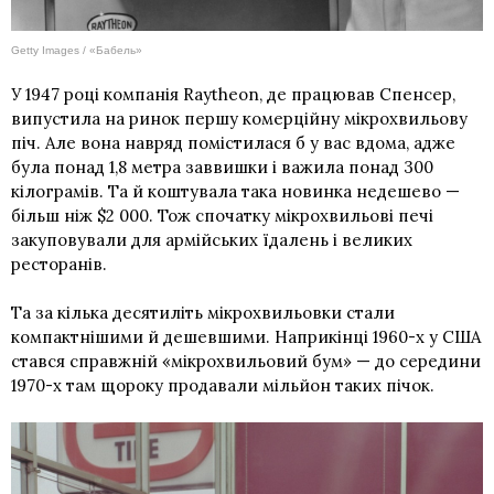
Getty Images / «Бабель»
У 1947 році компанія Raytheon, де працював Спенсер,
випустила на ринок першу комерційну мікрохвильову
піч. Але вона навряд помістилася б у вас вдома, адже
була понад 1,8 метра заввишки і важила понад 300
кілограмів. Та й коштувала така новинка недешево —
більш ніж $2 000. Тож спочатку мікрохвильові печі
закуповували для армійських їдалень і великих
ресторанів.
Та за кілька десятиліть мікрохвильовки стали
компактнішими й дешевшими. Наприкінці 1960-х у США
стався справжній «мікрохвильовий бум» — до середини
1970-х там щороку продавали мільйон таких пічок.