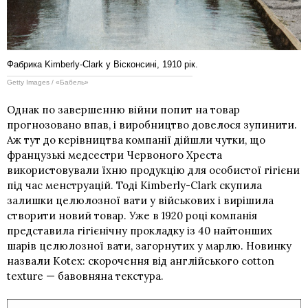
Фабрика Kimberly-Clark у Вісконсині, 1910 рік.
Getty Images / «Бабель»
Однак по завершенню війни попит на товар
прогнозовано впав, і виробництво довелося зупинити.
Аж тут до керівництва компанії дійшли чутки, що
французькі медсестри Червоного Хреста
використовували їхню продукцію для особистої гігієни
під час менструацій. Тоді Kimberly-Clark скупила
залишки целюлозної вати у військових і вирішила
створити новий товар. Уже в 1920 році компанія
представила гігієнічну прокладку із 40 найтонших
шарів целюлозної вати, загорнутих у марлю. Новинку
назвали Kotex: скорочення від англійського cotton
texture — бавовняна текстура.