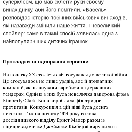
суперклеєм, що мав склеїти руки своєму
винахіднику, аби його помітили. «Бабель»
розповідає історію побічних військових винаходів,
які назавжди змінили наше життя. І невеличкий
спойлер: саме в такий спосіб з’явилась одна з
найпопулярніших дитячих іграшок.
Прокладки та одноразові серветки
На початку XX століття світ готувався до великої війни.
Це стосувалось не лише урядів, але й приватних
компаній, які планували заробити на державних
тендерах. Однією з них була невеличка паперова фірма
Kimberly-Clark. Вона виробляла фільтри для
протигазів. Конкуренція в цій ніші була досить
високою. Тож на початку 1914 року голова
дослідницького відділу Ернст Малер разом із
віцепрезидентом Джеймсом Кімберлі вирушили в