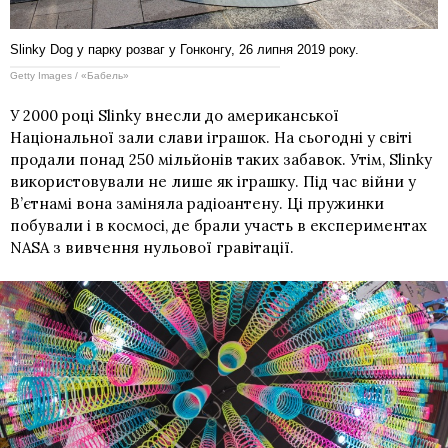
Slinky Dog у парку розваг у Гонконгу, 26 липня 2019 року.
Getty Images / «Бабель»
У 2000 році Slinky внесли до американської
Національної зали слави іграшок. На сьогодні у світі
продали понад 250 мільйонів таких забавок. Утім, Slinky
використовували не лише як іграшку. Під час війни у
В’єтнамі вона заміняла радіоантену. Ці пружинки
побували і в космосі, де брали участь в експериментах
NASA з вивчення нульової гравітації.