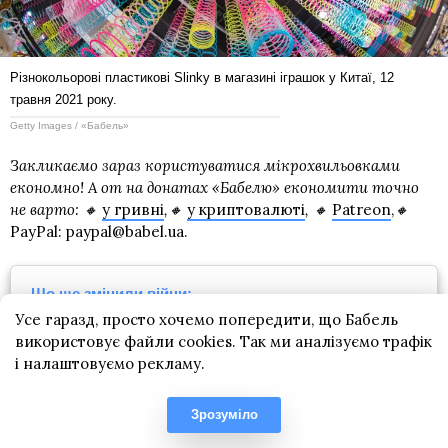
Різнокольорові пластикові Slinky в магазині іграшок у Китаї, 12
травня 2021 року.
Getty Images / «Бабель»
Закликаємо зараз користуватися мікрохвильовками
економно! А от на донатах «Бабелю» економити точно
не варто:
🔸
у гривні
,🔸
у криптовалюті
, 🔸
Patreon
,
🔸
PayPal:
paypal@babel.ua.
Що ще змінили війни:
Усе гаразд, просто хочемо попередити, що Бабель
Консерви в пляшках з-під шампанського і
використовує файли cookies. Так ми аналізуємо трафік
бульйонні кубики для обраних. Як війни змінили
і налаштовуємо рекламу.
харчові звички і перетворили консервативну
гастрономію на консерви.
Фотоісторія
Зрозуміло
Світові війни очікувано змінили майбутнє Європи і
неочікувано — жіночу моду. Як у гардеробах