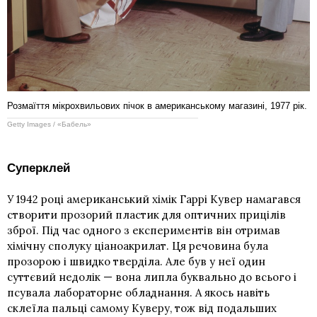
Розмаїття мікрохвильових пічок в американському магазині, 1977 рік.
Getty Images / «Бабель»
Суперклей
У 1942 році американський хімік Гаррі Кувер намагався
створити прозорий пластик для оптичних прицілів
зброї. Під час одного з експериментів він отримав
хімічну сполуку ціаноакрилат. Ця речовина була
прозорою і швидко тверділа. Але був у неї один
суттєвий недолік — вона липла буквально до всього і
псувала лабораторне обладнання. А якось навіть
склеїла пальці самому Куверу, тож від подальших