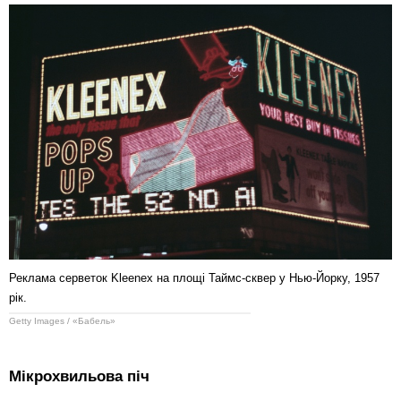
Реклама серветок Kleenex на площі Таймс-сквер у Нью-Йорку, 1957
рік.
Getty Images / «Бабель»
Мікрохвильова піч