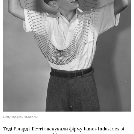
Getty Images / «Бабель»
Тоді Річард і Бетті заснували фірму James Industries зі