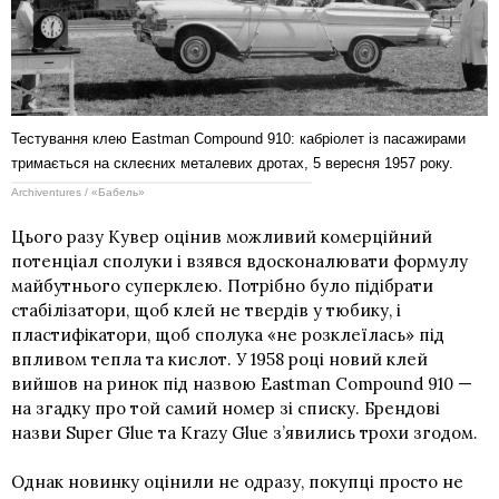
Тестування клею Eastman Compound 910: кабріолет із пасажирами
тримається на склеєних металевих дротах, 5 вересня 1957 року.
Archiventures / «Бабель»
Цього разу Кувер оцінив можливий комерційний
потенціал сполуки і взявся вдосконалювати формулу
майбутнього суперклею. Потрібно було підібрати
стабілізатори, щоб клей не твердів у тюбику, і
пластифікатори, щоб сполука «не розклеїлась» під
впливом тепла та кислот. У 1958 році новий клей
вийшов на ринок під назвою Eastman Compound 910 —
на згадку про той самий номер зі списку. Брендові
назви Super Glue та Krazy Glue з’явились трохи згодом.
Однак новинку оцінили не одразу, покупці просто не