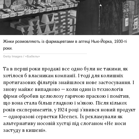
Жінки розмовляють із фармацевтами в аптеці Нью-Йорка, 1930-ті
роки.
Getty Images / «Бабель»
Та в перші роки продажі все одно були не такими, як
хотілося б власникам компанії. І тоді для колишніх
протигазових фільтрів знайшлося нове застосування. І
знову майже випадково — коли один із технологів
фірми обробив целюлозу гарячою праскою і помітив,
що вона стала більш гладкою і м’якою. Після кількох
років експериментів, у 1924 році з’явився новий продукт
— одноразові серветки Kleenex. Їх рекламували як
альтернативу носовій хустці під слоганом «Не носи
застуду в кишені».