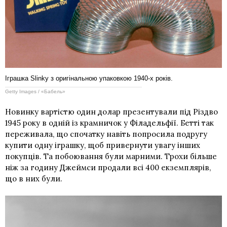
Іграшка Slinky з оригінальною упаковкою 1940-х років.
Getty Images / «Бабель»
Новинку вартістю один долар презентували під Різдво
1945 року в одній із крамничок у Філадельфії. Бетті так
переживала, що спочатку навіть попросила подругу
купити одну іграшку, щоб привернути увагу інших
покупців. Та побоювання були марними. Трохи більше
ніж за годину Джеймси продали всі 400 екземплярів,
що в них були.