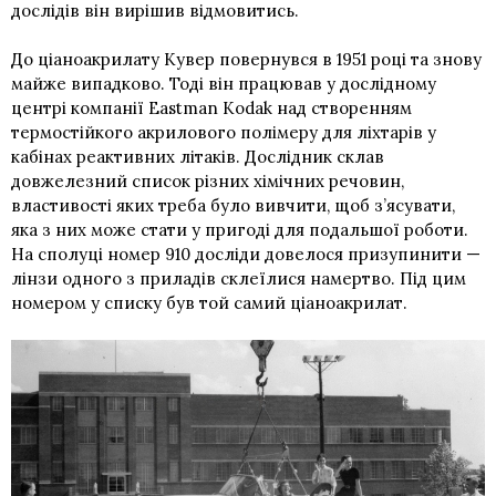
дослідів він вирішив відмовитись.
До ціаноакрилату Кувер повернувся в 1951 році та знову
майже випадково. Тоді він працював у дослідному
центрі компанії Eastman Kodak над створенням
термостійкого акрилового полімеру для ліхтарів у
кабінах реактивних літаків. Дослідник склав
довжелезний список різних хімічних речовин,
властивості яких треба було вивчити, щоб з’ясувати,
яка з них може стати у пригоді для подальшої роботи.
На сполуці номер 910 досліди довелося призупинити —
лінзи одного з приладів склеїлися намертво. Під цим
номером у списку був той самий ціаноакрилат.