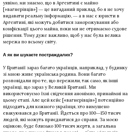
уявімо, ми знаємо, що в Аргентині є майно
[»вагнерівців»] ― це вигаданий приклад, бо я не хочу
видавати реальну інформацію, ― а в нас є юристи в
Аргентині, які можуть добитися заморожування або
конфіскації цього майна, поки ми не отримаємо судове
рішення. Тому дуже важливо, щоб у нас була велика
мережа по всьому світу.
А як ви шукаєте постраждалих?
У Британії зараз багато українців, наприклад, у будинку
зі мною живе українська родина. Вони багато
розповідали про те, що пережили, так само, як інші
українці, що зараз у Великій Британії. Ми
використовуємо їхні свідчення анонімно, принаймні на
цьому етапі. Але цей кейс [«вагнерівців»] потенційно
підходить для кожного українця, хто вимушено
евакуювався до Британії. Йдеться про 100―150 тисяч
людей, які можуть приєднатися до справи. За моєю
оцінкою, буде близько 100 тисяч жертв, а загальна