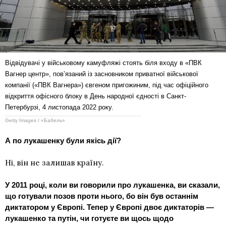
Відвідувачі у військовому камуфляжі стоять біля входу в «ПВК
Вагнер центр», повʼязаний із засновником приватної військової
компанії («ПВК Вагнера») євгеном пригожиним, під час офіційного
відкриття офісного блоку в День народної єдності в Санкт-
Петербурзі, 4 листопада 2022 року.
Getty Images / «Бабель»
А по лукашенку були якісь дії?
Ні, він не залишав країну.
У 2011 році, коли ви говорили про лукашенка, ви сказали,
що готували позов проти нього, бо він був останнім
диктатором у Європі. Тепер у Європі двоє диктаторів —
лукашенко та путін, чи готуєте ви щось щодо