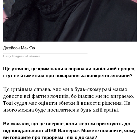
Джейсон МакКʼю
Getty Images / «Бабель»
Ще уточню, це кримінальна справа чи
цивільний процес,
і тут не йтиметься про покарання
за конкретні злочини?
Це цивільна справа. Але ми в будь-якому разі маємо
довести всі факти злочинів, бо інакше ми не виграємо.
Тоді суддя має оцінити збитки й винести рішення. На
нього можна буде посилатися в будь-якій країні.
Ви сказали, що це вперше, коли жертви притягують до
відповідальності «ПВК Вагнера». Можете пояснити, чому
ви говорите про тероризм і які є докази?