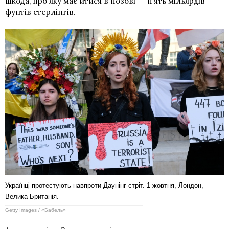
шкода, про яку має йтися в позові ― пʼять мільярдів
фунтів стерлінгів.
Українці протестують навпроти Даунінг-стріт. 1 жовтня, Лондон,
Велика Британія.
Getty Images / «Бабель»