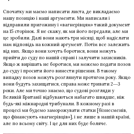
Спочатку ми маємо написати листа, де викладаємо
нашу позицію і наші аргументи. Ми написали і
відправили пригожину і «вагнерівцям» такий документ
на 15 сторінок. Я не скажу, як ми його передали, але ми
це зробили. Далі вони мають три місяці, щоб надіслати
нам відповідь на кожний аргумент. Потім все залежить
від них. Якщо вони хочуть боротися, вони можуть
прийти до суду по нашій справі і залучити захисників.
Якщо ж вирішать не боротися, ми можемо подати позов
до суду і просити його винести рішення. В такому
випадку позов можуть розглянути протягом року. Якщо
вони будуть захищатися, справа може тривати 2―3
роки. Але ми точно знаємо, що судові розгляди у
Великій Британії відбуваються набагато швидше, ніж
будь-які міжнародні трибунали. В кожному разі в
процесі ми будемо заморожувати статки [бізнесменів,
що фінансують «вагнерівців»], і не лише в нашій країні,
але по всьому світу. І це для них буде боляче.