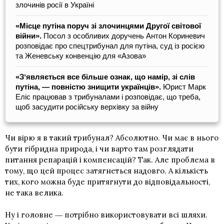
злочинів росії в Україні
«Місце путіна поруч зі злочинцями Другої світової
війни».
Посол з особливих доручень Антон Кориневич
розповідає про спецтрибунал для путіна, суд із росією
та Женевську конвенцію для «Азова»
«Зʼявляється все більше ознак, що намір, зі слів
путіна, — повністю знищити українців».
Юрист Марк
Еліс працював з трибуналами і розповідає, що треба,
щоб засудити російську верхівку за війну
Чи вірю я в такий трибунал? Абсолютно. Чи має в нього
бути гібридна природа, і чи варто там розглядати
питання репарацій і компенсацій? Так. Але проблема в
тому, що цей процес затягнеться надовго. А кількість
тих, кого можна буде притягнути до відповідальності,
не така велика.
Ну і головне ― потрібно використовувати всі шляхи.