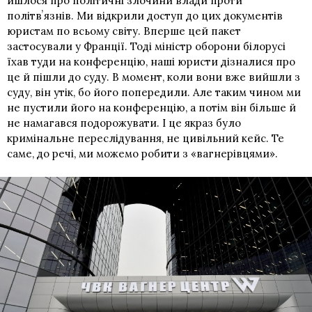
йшлося про політичні злочини влади проти
політвʼязнів. Ми відкрили доступ до цих документів
юристам по всьому світу. Вперше цей пакет
застосували у Франції. Тоді міністр оборони білорусі
їхав туди на конференцію, наші юристи дізналися про
це й пішли до суду. В момент, коли вони вже вийшли з
суду, він утік, бо його попередили. Але таким чином ми
не пустили його на конференцію, а потім він більше й
не намагався подорожувати. І це якраз було
кримінальне переслідування, не цивільний кейс. Те
саме, до речі, ми можемо робити з «вагнерівцями».