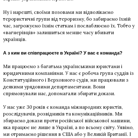
Ну і нарешті, своїми позовами ми відволікаємо
терористичні групи від тероризму, бо забираємо їхній
час, загрожуємо їхнім статкам і послаблюємо їх. Тобто у
«вагнерівців» залишиться менше часу вбивати
українців.
А з ким ви співпрацюєте в Україні? У вас є команда?
Ми працюємо з багатьма українськими юристами і
юридичними компаніями. У нас є робоча група
суддів із
Конституційного і Верховного судів
, ми працювали з
деякими урядовими департаментами. Вони
спрямовували нас, допомагали збирати докази.
У нас уже 30 років є команда міжнародних юристів,
розслідувачів, розвідників та комунікаційників. Ми
збираємо докази проти російської військової машини,
яка працює не лише в Україні, а по всьому світу. Уявімо,
ми отримаємо рішення в США або у Великій Британії. І