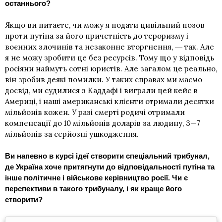
останнього?
Якщо ви питаєте, чи можу я подати цивільний позов
проти путіна за його причетність до тероризму і
воєнних злочинів та незаконне вторгнення, ― так. Але
я не можу зробити це без ресурсів. Тому що у відповідь
росіяни наймуть сотні юристів. Але загалом це реально,
він зробив деякі помилки. У таких справах ми маємо
досвід,
ми судилися з Каддафі
і виграли цей кейс в
Америці, і наші американські клієнти отримали десятки
мільйонів кожен. У разі смерті родичі отримали
компенсації до 10 мільйонів доларів за людину, 3—7
мільйонів за серйозні ушкодження.
Ви напевно в курсі ідеї створити спеціальний трибунал,
де Україна хоче притягнути до відповідальності путіна та
інше політичне і військове керівництво росії. Чи є
перспективи в такого трибуналу, і як краще його
створити?