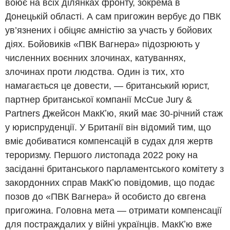
воює на всіх ділянках фронту, зокрема в
Донецькій області. А сам пригожин вербує до ПВК
ув’язнених і обіцяє амністію за участь у бойових
діях. Бойовиків «ПВК Вагнера» підозрюють у
численних воєнних злочинах, катуваннях,
злочинах проти людства. Один із тих, хто
намагається це довести, — британський юрист,
партнер британської компанії McCue Jury &
Partners Джейсон МакКʼю, який має 30-річний стаж
у юриспруденції. У Британії він відомий тим, що
вміє добиватися компенсацій в судах для жертв
тероризму. Першого листопада 2022 року на
засіданні британського парламентського комітету з
закордонних справ МакКʼю повідомив, що подає
позов до «ПВК Вагнера» й особисто до євгена
пригожина. Головна мета — отримати компенсації
для постраждалих у війні українців. МакКʼю вже