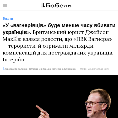
Меню
Тексти
«У «вагнерівців» буде менше часу вбивати
Британський юрист Джейсон
українців».
МакКʼю взявся довести, що «ПВК Вагнера»
— терористи, й отримати мільярди
компенсацій для постраждалих українців.
Інтервʼю
Автори:
Дата:
Оксана Коваленко
,
Юліана Скібіцька
,
Катерина Коберник
08:19, 23 листопада 2022