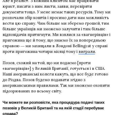
Але я реаліст. З кожним клієнтом має працювати
юрист, писати з ним листи, заяви, перевіряти
документи тощо. У мене немає таких ресурсів. Тому ми
розпочали збір коштів і просимо дати нам можливість
вести цю справу. Чим більше ми зберемо грошей, тим
більше українців ми зможемо залучити і тим більше
відповідачів притягнути. Ми взялися за «вагнерівців» і
пригожина ще й тому, що знаємо їх за попередньою
справою ― ми захищали в Лондоні Bellingcat у справі
проти пригожина чотири місяці тому і
виграли
.
Позов, схожий на той, що ми подаємо [проти
«вагнерівців»] у Великій Британії, готується і в США.
Наші американські колеги кажуть, що все буде готово
до Різдва. Позов будемо подавати згідно з
американськими правилами. Так ми зможемо охопити
підозрюваних по всьому світу.
Чи можете ви розповісти, яка процедура подачі таких
позовів у Великій Британії та на якій стадії перебуває
справа?