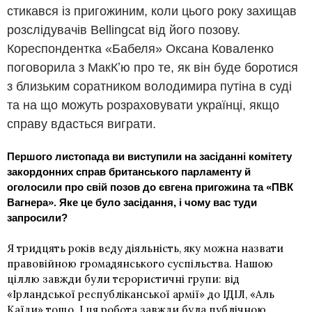
стикався із пригожиним, коли цього року захищав
розслідувачів Bellingcat від його позову.
Кореспондентка «Бабеля» Оксана Коваленко
поговорила з МакКʼю про те, як він буде боротися
з близьким соратником володимира путіна в суді
та на що можуть розраховувати українці, якщо
справу вдасться виграти.
Першого листопада ви виступили на засіданні комітету
закордонних справ британського парламенту й
оголосили про свій позов до євгена пригожина та «ПВК
Вагнера». Яке це було засідання, і чому вас туди
запросили?
Я тридцять років веду діяльність, яку можна назвати
правовійною
громадянського суспільства. Нашою
ціллю завжди були терористичні групи: від
«
Ірландської республіканської армії
» до ІДІЛ, «Аль
Каїди» тощо. І ця робота завжди була публічною.