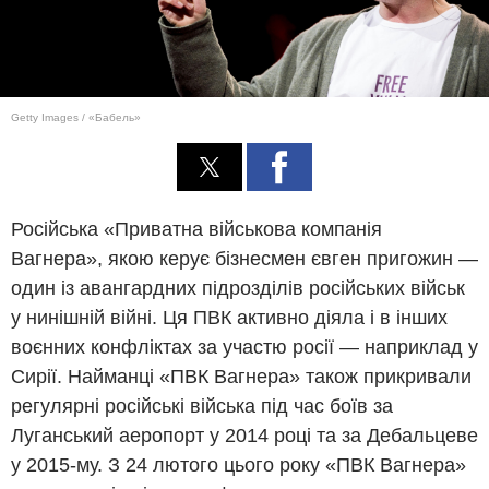
Getty Images / «Бабель»
Російська «Приватна військова компанія
Вагнера», якою керує бізнесмен євген пригожин —
один із авангардних підрозділів російських військ
у нинішній війні. Ця ПВК активно діяла і в інших
воєнних конфліктах за участю росії — наприклад у
Сирії. Найманці «ПВК Вагнера» також прикривали
регулярні російські війська під час боїв за
Луганський аеропорт у 2014 році та за Дебальцеве
у 2015-му. З 24 лютого цього року «ПВК Вагнера»