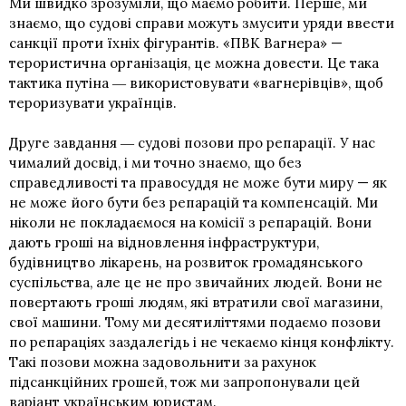
Ми швидко зрозуміли, що маємо робити. Перше, ми
знаємо, що судові справи можуть змусити уряди ввести
санкції проти їхніх фігурантів. «ПВК Вагнера» —
терористична організація, це можна довести. Це така
тактика путіна ― використовувати «вагнерівців», щоб
тероризувати українців.
Друге завдання ― судові позови про репарації. У нас
чималий досвід, і ми точно знаємо, що без
справедливості та правосуддя не може бути миру — як
не може його бути без репарацій та компенсацій. Ми
ніколи не покладаємося на комісії з репарацій. Вони
дають гроші на відновлення інфраструктури,
будівництво лікарень, на розвиток громадянського
суспільства, але це не про звичайних людей. Вони не
повертають гроші людям, які втратили свої магазини,
свої машини. Тому ми десятиліттями подаємо позови
по репараціях заздалегідь і не чекаємо кінця конфлікту.
Такі позови можна задовольнити за рахунок
підсанкційних грошей
, тож ми запропонували цей
варіант українським юристам.