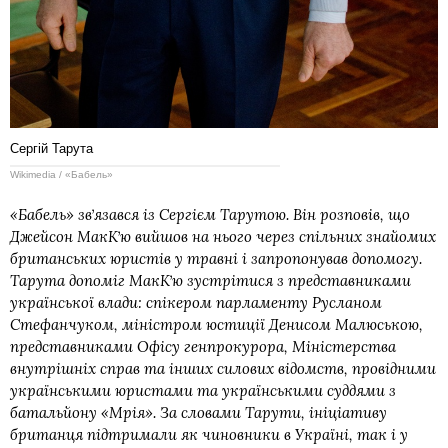
Сергій Тарута
Wikimedia / «Бабель»
«Бабель» звʼязався із Сергієм Тарутою. Він розповів, що
Джейсон МакКʼю вийшов на нього через спільних
знайомих
британських юристів
у травні і запропонував допомогу.
Тарута допоміг МакКʼю зустрітися з представниками
української влади: спікером парламенту Русланом
Стефанчуком, міністром юстиції Денисом Малюською,
представниками Офісу генпрокурора, Міністерства
внутрішніх справ та інших силових відомств, провідними
українськими юристами та українськими суддями з
батальйону «Мрія». За словами Тарути, ініціативу
британця підтримали як чиновники в Україні, так і у