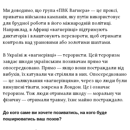
Ми доводимо, що група «ПВК Вагнера» ― це проксі,
приватна військова кампанія, яку путін використовує
для брудної роботи в його міжнародній політиці.
Наприклад, в Африці «вагнерівці» підтримують
диктаторів і влаштовують перевороти, щоб отримати
контроль над урановими або золотими шахтами.
В Україні ж «вагнерівці» ― терористи. Цей тероризм
завдає шкоди українським позивачам прямо чи
опосередковано. Прямо ― якщо вони постраждали від
вибухів, їх катували чи стріляли в них. Опосередковано
― це залякування «вагнерівцями», через що люди були
вимушені тікати, зокрема в Лондон. Це і означає
тероризм. Тож люди отримали шкоду ― моральну чи
фізичну ― отримали травму, їхнє майно постраждало.
До кого саме ви хочете позиватись, на кого буде
поширюватись ваш позов?