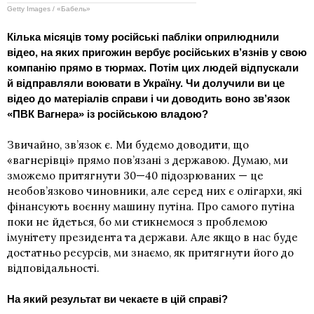
Getty Images / «Бабель»
Кілька місяців тому російські пабліки оприлюднили
відео, на яких пригожин вербує російських в’язнів у свою
компанію прямо в тюрмах. Потім цих людей відпускали
й відправляли воювати в Україну. Чи долучили ви це
відео до матеріалів справи і чи доводить воно зв’язок
«ПВК Вагнера» із російською владою?
Звичайно, зв’язок є. Ми будемо доводити, що
«вагнерівці» прямо пов’язані з державою. Думаю, ми
зможемо притягнути 30—40 підозрюваних — це
необов’язково чиновники, але серед них є олігархи, які
фінансують воєнну машину путіна. Про самого путіна
поки не йдеться, бо ми стикнемося з проблемою
імунітету президента та держави
. Але якщо в нас буде
достатньо ресурсів, ми знаємо, як притягнути його до
відповідальності.
На який результат ви чекаєте в цій справі?