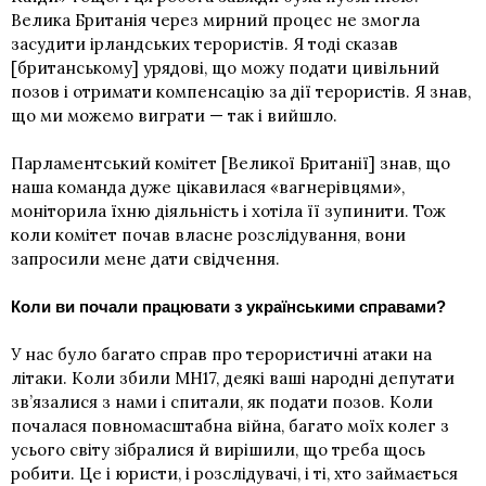
Велика Британія через мирний процес не змогла
засудити ірландських терористів. Я тоді сказав
[британському] урядові, що можу подати цивільний
позов і отримати компенсацію за дії терористів. Я знав,
що ми можемо виграти — так і вийшло.
Парламентський комітет [Великої Британії] знав, що
наша команда дуже цікавилася «вагнерівцями»,
моніторила їхню діяльність і хотіла її зупинити. Тож
коли
комітет почав власне розслідування
, вони
запросили мене дати свідчення.
Коли ви почали працювати з українськими справами?
У нас було багато справ про терористичні атаки на
літаки. Коли збили МН17, деякі ваші народні депутати
зв’язалися з нами і спитали, як подати позов. Коли
почалася повномасштабна війна, багато моїх колег з
усього світу зібралися й вирішили, що треба щось
робити. Це і юристи, і розслідувачі, і ті, хто займається