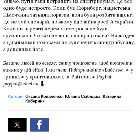
Уявімо, путін таки потрапить на спецтрибунал. Це все
одно буде непросто. Коли був Нюрнберг, нацистська
Німеччина зазнала поразки, вона була розбита вщент.
Це не той сценарій, по якому йде війна росії й України.
Коли ви нарешті переможете, росія не буде
зруйнована. Чи захоче вона співпрацювати? Наша ідея
з цивільними позовами не суперечить спецтрибуналу,
а доповнює його.
Багато людей по всьому світу працюють, щоб покарати
винних у цій війні. І ми теж. Підтримайте «Бабель»: 🔸
у
гривні
,🔸
у криптовалюті
, 🔸
Patreon
,🔸 PayPal:
paypal@babel.ua
Автори:
Оксана Коваленко
,
Юліана Скібіцька
,
Катерина
Коберник