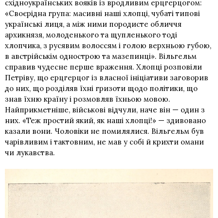
східноукраїнських вояків із вродливим ерцгерцогом:
«Своєрідна група: масивні наші хлопці, чубаті типові
українські лиця, а між ними породисте обличчя
архикнязя, молоденького та щупленького тоді
хлопчика, з русявим волоссям і голою верхньою губою,
в австрійськім однострою та мазепинці». Вільгельм
справив чудесне перше враження. Хлопці розповіли
Петріву, що ерцгерцог із власної ініціативи заговорив
до них, що розділяв їхні гризоти щодо політики, що
знав їхню країну і розмовляв їхньою мовою.
Найприкметніше, військові відчули, наче він — один з
них. «Теж простий який, як наші хлопці!» — здивовано
казали вони. Чоловіки не помилялися. Вільгельм був
чарівливим і тактовним, не мав у собі й крихти омани
чи лукавства.