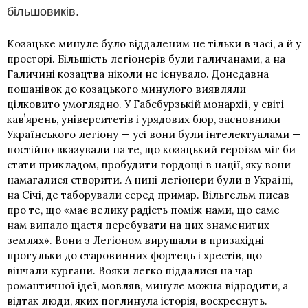
більшовиків.
Козацьке минуле було віддаленим не тільки в часі, а й у
просторі. Більшість
легіонерів
були галичанами, а на
Галичині козацтва ніколи не існувало. Донедавна
пошанівок до козацького минулого виявляли
цілковито умоглядно. У Габсбурзькій монархії, у світі
кавʼярень, університетів і урядових бюр, засновники
Українського легіону — усі вони були інтелектуалами —
постійно вказували на те, що козацький героїзм міг би
стати прикладом, пробудити гордощі в нації, яку вони
намагалися створити. А нині легіонери були в Україні,
на Січі, де таборували серед примар. Вільгельм писав
про те, що «має велику радість поміж нами, що саме
нам випало щастя перебувати на цих знаменитих
землях». Вони з Легіоном вирушали в призахідні
прогульки до старовинних фортець і хрестів, що
вінчали кургани. Вояки легко піддалися на чар
романтичної ідеї, мовляв, минуле можна відродити, а
відтак люди, яких поглинула історія, воскреснуть.