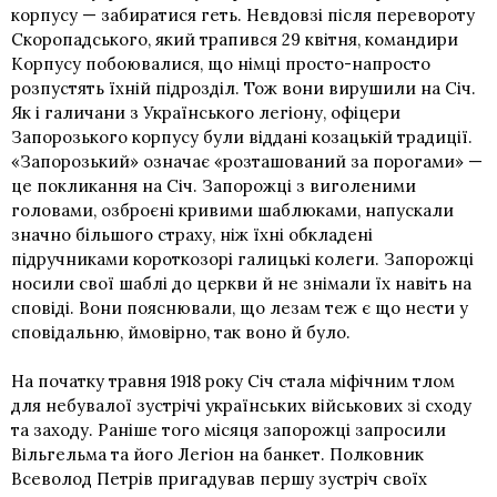
корпусу
— забиратися геть. Невдовзі після перевороту
Скоропадського, який трапився 29 квітня, командири
Корпусу побоювалися, що німці просто-напросто
розпустять їхній підрозділ. Тож вони вирушили на Січ.
Як і галичани з Українського легіону, офіцери
Запорозького корпусу були віддані козацькій традиції.
«Запорозький» означає «розташований за порогами» —
це покликання на Січ. Запорожці з виголеними
головами, озброєні кривими шаблюками, напускали
значно більшого страху, ніж їхні обкладені
підручниками короткозорі галицькі колеги. Запорожці
носили свої шаблі до церкви й не знімали їх навіть на
сповіді. Вони пояснювали, що лезам теж є що нести у
сповідальню, ймовірно, так воно й було.
На початку травня 1918 року Січ стала міфічним тлом
для небувалої зустрічі українських військових зі сходу
та заходу. Раніше того місяця запорожці запросили
Вільгельма та його Легіон на банкет. Полковник
Всеволод Петрів
пригадував першу зустріч своїх