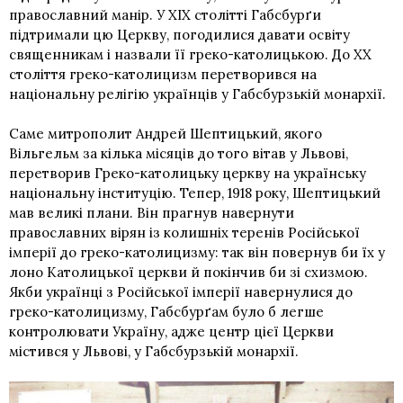
православний манір. У ХІХ столітті Габсбурґи
підтримали цю Церкву, погодилися давати освіту
священникам і назвали її греко-католицькою. До ХХ
століття греко-католицизм перетворився на
національну релігію українців у Габсбурзькій монархії.
Саме митрополит
Андрей Шептицький
, якого
Вільгельм за кілька місяців до того вітав у Львові,
перетворив Греко-католицьку церкву на українську
національну інституцію. Тепер, 1918 року, Шептицький
мав великі плани. Він прагнув навернути
православних вірян із колишніх теренів Російської
імперії до греко-католицизму: так він повернув би їх у
лоно Католицької церкви й покінчив би зі схизмою.
Якби українці з Російської імперії навернулися до
греко-католицизму, Габсбурґам було б легше
контролювати Україну, адже центр цієї Церкви
містився у Львові, у Габсбурзькій монархії.