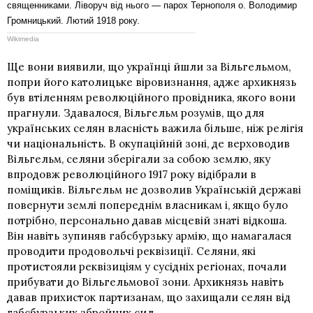
священниками. Ліворуч від нього — парох Тернополя о. Володимир
Громницький. Лютий 1918 року.
Wikimedia
Ще вони виявили, що українці йшли за Вільгельмом,
попри його католицьке віровизнання, адже архикнязь
був втіленням революційного провідника, якого вони
прагнули. Здавалося, Вільгельм розумів, що для
українських селян власність важила більше, ніж релігія
чи національність. В окупаційній зоні, де верховодив
Вільгельм, селяни зберігали за собою землю, яку
впродовж революційного 1917 року відібрали в
поміщиків. Вільгельм не дозволив Українській державі
повернути землі попереднім власникам і, якщо було
потрібно, персонально давав місцевій знаті відкоша.
Він навіть зупиняв габсбурзьку армію, що намагалася
проводити продовольчі реквізиції. Селяни, які
протистояли реквізиціям у сусідніх регіонах, почали
прибувати до Вільгельмової зони. Архикнязь навіть
давав прихисток партизанам, що захищали селян від
габсбурзьких збройних сил.