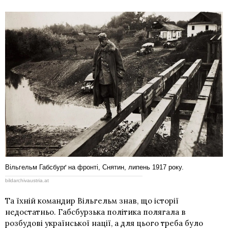
Вільгельм Габсбурґ на фронті, Снятин, липень 1917 року.
bildarchivaustria.at
Та їхній командир Вільгельм знав, що історії
недостатньо. Габсбурзька політика полягала в
розбудові української нації, а для цього треба було