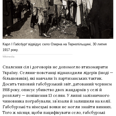
Карл І Габсбурґ відвідує село Озерна на Тернопільщині, 30 липня
1917 року.
Wikimedia
Спалення сіл і договорів не допомогло втихомирити
Україну. Селяни-повстанці віднаходили лідерів (іноді —
більшовиків), які навчали їх партизанських тактик.
Досить типовий габсбурзький звіт, датований червнем
1918 року, описує убивство двох жандармів у селі й
розплату — повішення 13 селян. У липні залізничного
чиновника пограбували, звʼязали й залишили на колії.
Габсбурзькі та німецькі вояки не могли знайти винних.
Того ж місяця, щоби пацифікувати село, габсбурзькі