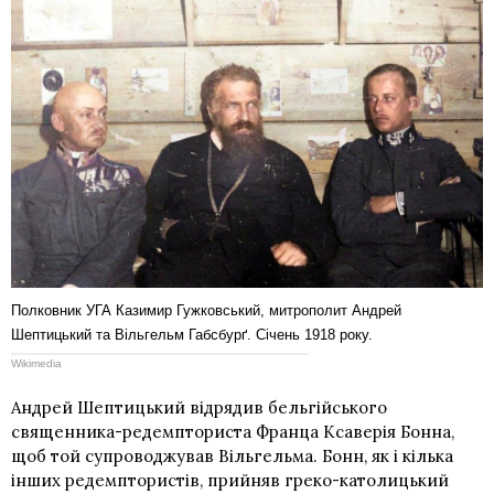
Полковник УГА Казимир Гужковський, митрополит Андрей
Шептицький та Вільгельм Габсбурґ. Січень 1918 року.
Wikimedia
Андрей Шептицький відрядив бельгійського
священника-редемпториста
Франца Ксаверія Бонна
,
щоб той супроводжував Вільгельма. Бонн, як і кілька
інших редемптористів, прийняв греко-католицький