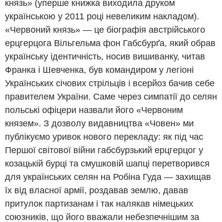
князь» (уперше книжка виходила друком
українською у 2011 році невеликим накладом).
«Червоний князь» — це біографія австрійського
ерцгерцога Вільгельма фон Габсбурґа, який обрав
українську ідентичність, носив вишиванку, читав
Франка і Шевченка, був командиром у легіоні
Українських січових стрільців і всерйоз бачив себе
правителем України. Саме через симпатії до селян
польські офіцери назвали його «Червоним
князем». З дозволу видавництва «Човен» ми
публікуємо уривок нового перекладу: як під час
Першої світової війни габсбурзький ерцгерцог у
козацькій бурці та смушковій шапці перетворився
для українських селян на Робіна Гуда — захищав
їх від власної армії, роздавав землю, давав
притулок партизанам і так налякав німецьких
союзників, що його вважали небезпечнішим за