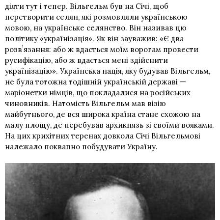
діяти тут і тепер. Вільгельм був на Січі, щоб
перетворити селян, які розмовляли українською
мовою, на українське селянство. Він називав цю
політику «українізація». Як він зауважив: «Є два
розвʼязання: або ж вдасться моїм ворогам провести
русифікацію, або ж вдасться мені здійснити
українізацію». Українська нація, яку будував Вільгельм,
не була тотожна тодішній українській державі —
маріонетки німців, що покладалися на російських
чиновників. Натомість Вільгельм мав візію
майбутнього, де вся широка країна стане схожою на
малу площу, де перебував
архикнязь
зі своїми вояками.
На цих крихітних теренах
довкола Січі
Вільгельмові
належало поквапно побудувати Україну.