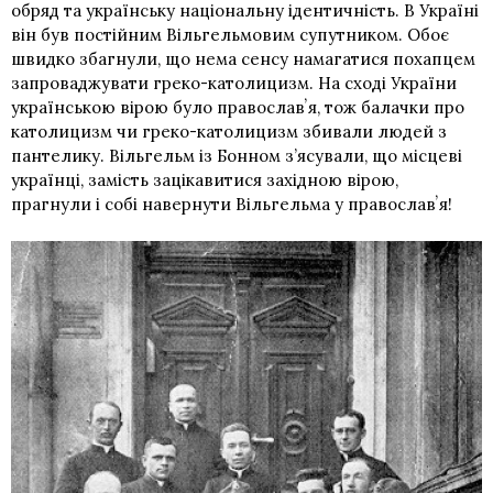
обряд та українську національну ідентичність. В Україні
він був постійним Вільгельмовим супутником. Обоє
швидко збагнули, що нема сенсу намагатися похапцем
запроваджувати греко-католицизм. На сході України
українською вірою було православʼя, тож балачки про
католицизм чи греко-католицизм збивали людей з
пантелику. Вільгельм із Бонном з’ясували, що місцеві
українці, замість зацікавитися західною вірою,
прагнули і собі навернути Вільгельма у православʼя!