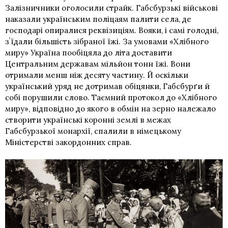
Залізничники оголосили страйк. Габсбурзькі військові
наказали українським поліцаям палити села, де
господарі опиралися реквізиціям. Вояки, і самі голодні,
зʼїдали більшість зібраної їжі. За умовами
«Хлібного
миру»
Україна пообіцяла до літа доставити
Центральним державам мільйон тонн їжі. Вони
отримали менш ніж десяту частину. Й оскільки
український уряд не дотримав обіцянки, Габсбурґи й
собі порушили слово. Таємний протокол до «Хлібного
миру», відповідно до якого в обмін на зерно належало
створити українські коронні землі в межах
Габсбурзької монархії, спалили в німецькому
Міністерстві закордонних справ.