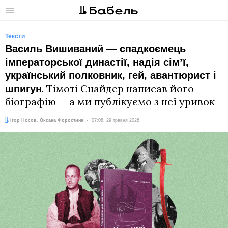
Меню
Тексти
Василь Вишиваний — спадкоємець
імператорської династії, надія сім’ї,
український полковник, гей, авантюрист і
. Тімоті Снайдер написав його
шпигун
біографію — а ми публікуємо з неї уривок
Автори:
Дата:
Ігор Носов
,
Оксана Форостина
07:08, 29 травня 2026