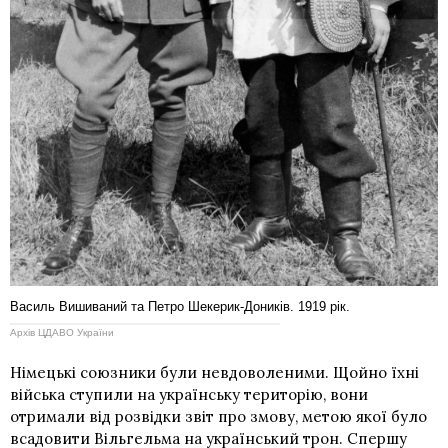
Василь Вишиваний та Петро Шекерик-Доників. 1919 рік.
Архів ЦДАВО України
Німецькі союзники були невдоволеними. Щойно їхні
війська ступили на українську територію, вони
отримали від розвідки звіт про змову, метою якої було
всадовити Вільгельма на український трон. Спершу