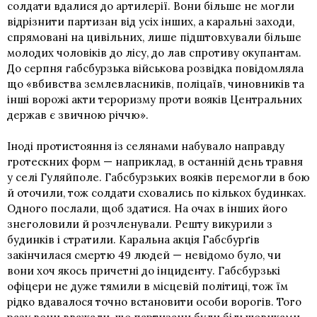
солдати вдалися до артилерії. Вони більше не могли
відрізнити партизан від усіх інших, а каральні заходи,
спрямовані на цивільних, лише підштовхували більше
молодих чоловіків до лісу, до лав спротиву окупантам.
До серпня габсбурзька військова розвідка повідомляла
що «вбивства землевласників, поліцаїв, чиновників та
інші ворожі акти тероризму проти вояків Центральних
держав є звичною річчю».
Іноді протистояння із селянами набувало направду
гротескних форм — наприклад, в останній день травня
у селі Гуляйполе. Габсбурзьких вояків перемогли в бою
й оточили, тож солдати сховались по кількох будинках.
Одного послали, щоб здатися. На очах в інших його
знеголовили й розчленували. Решту викурили з
будинків і стратили. Каральна акція Габсбурґів
закінчилася смертю 49 людей — невідомо було, чи
вони хоч якось причетні до інциденту. Габсбурзькі
офіцери не дуже тямили в місцевій політиці, тож їм
рідко вдавалося точно встановити особи ворогів. Того