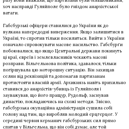
разу вони вважали, що партизани були більшовиками,
хоч насправді Гуляйполе було гніздом
анархістської
ватаги
.
Габсбурзькі офіцери ставилися до України як до
вулкана напередодні виверження. Якщо залишитися в
Україні, то спротив тільки посилиться. Вийти з України
означало спровокувати масове насильство. Габсбурґи
побоювалися, що якщо Центральні держави покинуть
ці краї, євреїв і землевласників чекають масові
розправи. Вільгельмова політика, здавалося, тільки
погіршувала цю моторошну ситуацію. Він захищав
селян від реквізицій та допомагав партизанам
протистояти власній армії. Архикнязь навіть прихильно
ставився до анархістів-убивць із Гуляйполя і
зауважував, що його пращур,
Рудольф
, заснував
династію, покладаючись на схожі методи. Звісно,
габсбурзька окупаційна адміністрація сушила собі
голову над тим, що виробляв молодий ерцгерцог. У
середині червня керманич габсбурзьких сил прямо
спитав у Вільгельма, що він собі думає, але той