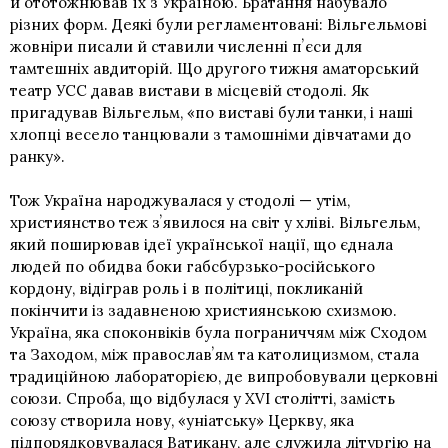
й ототожнював їх з Україною. Братання набувало
різних форм. Деякі були регламентовані: Вільгельмові
жовніри писали й ставили численні пʼєси для
тамтешніх авдиторій. Що другого тижня аматорський
театр УСС давав вистави в місцевій стодолі. Як
пригадував Вільгельм, «по виставі були танки, і наші
хлопці весело танцювали з тамошніми дівчатами до
ранку».
Тож Україна народжувалася у стодолі — утім,
християнство теж зʼявилося на світ у хліві. Вільгельм,
який поширював ідеї української нації, що єднала
людей по обидва боки габсбурзько-російського
кордону, відіграв роль і в політиці, покликаній
покінчити із задавненою християнською схизмою.
Україна, яка споконвіків була пограниччям між Сходом
та Заходом, між православʼям та католицизмом, стала
традиційною лабораторією, де випробовували церковні
союзи. Спроба, що відбулася у XVI столітті, замість
союзу створила нову, «уніатську» Церкву, яка
підпорядковувалася Ватикану, але служила літургію на