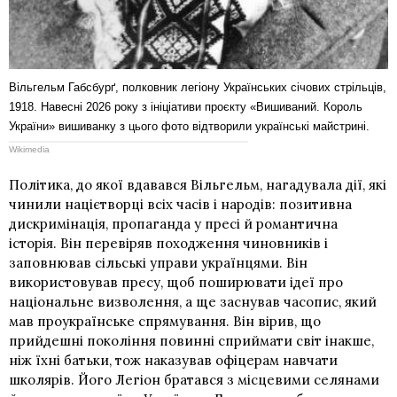
Вільгельм Габсбурґ, полковник легіону Українських січових стрільців,
1918. Навесні 2026 року з ініціативи проєкту «Вишиваний. Король
України» вишиванку з цього фото відтворили українські майстрині.
Wikimedia
Політика, до якої вдавався Вільгельм, нагадувала дії, які
чинили націєтворці всіх часів і народів: позитивна
дискримінація, пропаганда у пресі й романтична
історія. Він перевіряв походження чиновників і
заповнював сільські управи українцями. Він
використовував пресу, щоб поширювати ідеї про
національне визволення, а ще заснував часопис, який
мав проукраїнське спрямування. Він вірив, що
прийдешні покоління повинні сприймати світ інакше,
ніж їхні батьки, тож наказував офіцерам навчати
школярів. Його Легіон братався з місцевими селянами