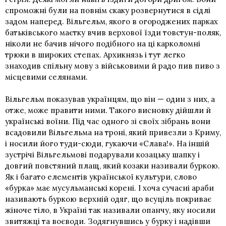
спроможні були на повнім скаку розвернутися в сідлі
задом наперед. Вільгельм, якого в огороджених парках
батьківського маєтку вчив верхової їзди товстун-поляк,
ніколи не бачив нічого подібного на ці карколомні
трюки в широких степах. Архикнязь і тут легко
знаходив спільну мову з військовими й радо пив пиво з
місцевими селянами.
Вільгельм показував українцям, що він — один з них, а
отже, може правити ними. Такого висновку дійшли й
українські воїни. Під час одного зі своїх зібрань вони
всадовили Вільгельма на троні, який привезли з Криму,
і носили його туди-сюди, гукаючи «Слава!». На іншій
зустрічі Вільгельмові подарували козацьку шапку і
довгий повстяний плащ, який козаки називали буркою.
Як і багато елементів української культури, слово
«бурка» має мусульманські корені. І хоча сучасні араби
називають буркою верхній одяг, що всуціль покриває
жіноче тіло, в Україні так називали опанчу, яку носили
звитяжці та воєводи. Зодягнувшись у бурку і надівши