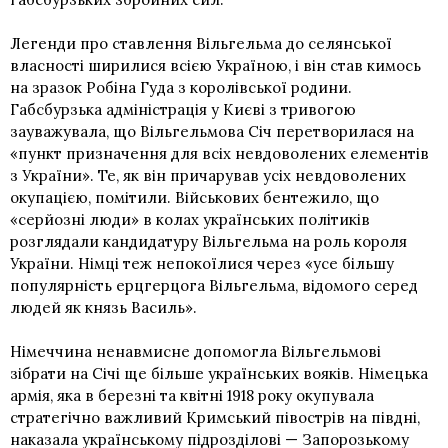
Легенди про ставлення Вільгельма до селянської
власності ширилися всією Україною, і він став кимось
на зразок Робіна Гуда з королівської родини.
Габсбурзька адміністрація у Києві з тривогою
зауважувала, що Вільгельмова Січ перетворилася на
«пункт призначення для всіх невдоволених елементів
з України». Те, як він причарував усіх невдоволених
окупацією, помітили. Військових бентежило, що
«серйозні люди» в колах українських політиків
розглядали кандидатуру Вільгельма на роль короля
України. Німці теж непокоїлися через «усе більшу
популярність ерцгерцога Вільгельма, відомого серед
людей як князь Василь».
Німеччина ненавмисне допомогла Вільгельмові
зібрати на Січі ще більше українських вояків. Німецька
армія, яка в березні та квітні 1918 року окупувала
стратегічно важливий Кримський півострів на півдні,
наказала українському підрозділові —
Запорозькому