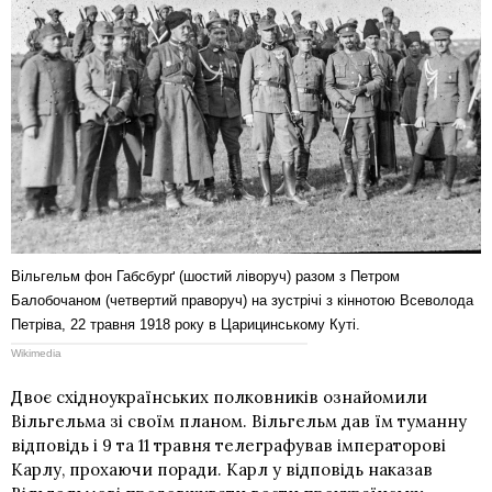
Вільгельм фон Габсбурґ (шостий ліворуч) разом з Петром
Балобочаном (четвертий праворуч) на зустрічі з кіннотою Всеволода
Петріва, 22 травня 1918 року в Царицинському Куті.
Wikimedia
Двоє східноукраїнських полковників ознайомили
Вільгельма зі своїм планом. Вільгельм дав їм туманну
відповідь і 9 та 11 травня телеграфував
імператорові
Карлу
, прохаючи поради. Карл у відповідь наказав