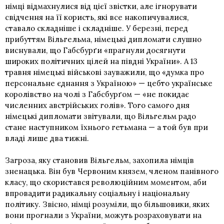
німці відмахнулися від цієї звістки, але ігнорувати
свідчення на її користь, які все накопичувалися,
ставало складніше і складніше. У березні, перед
прибуттям Вільгельма, німецькі дипломати слушно
виснували, що Габсбурґи «прагнули досягнути
широких політичних цілей на півдні України». А 13
травня німецькі військові зауважили, що «думка про
персональне єднання з Україною» — цебто українське
королівство на чолі з Габсбурґом — «не покидає
численних австрійських голів». Того самого дня
німецькі дипломати звітували, що Вільгельм радо
стане наступником їхнього гетьмана — а той був при
владі лише два тижні.
Загроза, яку становив Вільгельм, захопила німців
зненацька. Він був Червоним князем, членом панівного
класу, що скористався революційним моментом, аби
впровадити радикальну соціальну і національну
політику. Звісно, німці розуміли, що більшовики, яких
вони прогнали з України, можуть розраховувати на