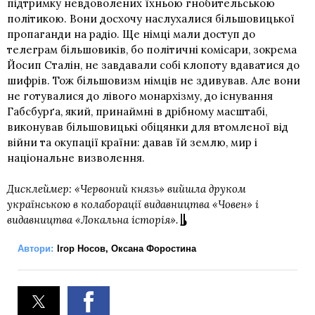
підтримку невдоволених їхньою гнобительською
політикою. Вони досхочу наслухалися більшовицької
пропаганди на радіо. Ще німці мали доступ до
телеграм більшовиків, бо політичні комісари, зокрема
Йосип Сталін, не завдавали собі клопоту вдаватися до
шифрів. Тож більшовизм німців не здивував. Але вони
не готувалися до лівого монархізму, до існування
Габсбурґа, який, принаймні в дрібному масштабі,
виконував більшовицькі обіцянки для втомленої від
війни та окупації країни: давав їй землю, мир і
національне визволення.
Дисклеймер: «Червоний князь» вийшла друком
українською в колаборації видавництва «Човен» і
видавництва «Локальна історія».
Автори:
Ігор Носов
,
Оксана Форостина