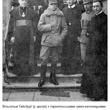
Вільгельм Габсбурґ (у центрі) з тернопільськими греко-католицькими