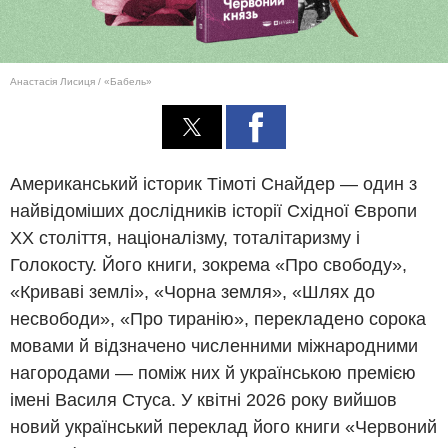
Анастасія Лисиця / «Бабель»
Американський історик Тімоті Снайдер — один з
найвідоміших дослідників історії Східної Європи
ХХ століття, націоналізму, тоталітаризму і
Голокосту. Його книги, зокрема «Про свободу»,
«Криваві землі», «Чорна земля», «Шлях до
несвободи», «Про тиранію», перекладено сорока
мовами й відзначено численними міжнародними
нагородами — поміж них й українською премією
імені Василя Стуса. У квітні 2026 року вийшов
новий український переклад його книги «Червоний