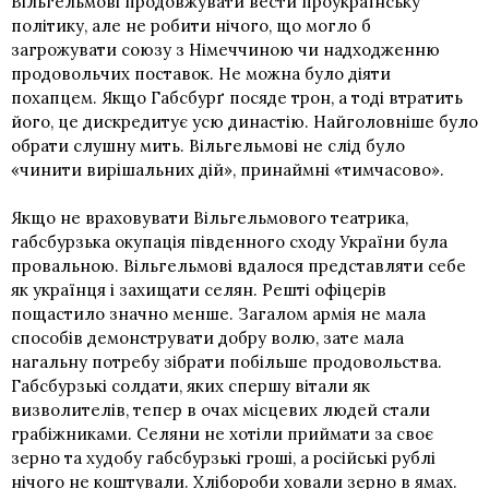
Вільгельмові продовжувати вести проукраїнську
політику, але не робити нічого, що могло б
загрожувати союзу з Німеччиною чи надходженню
продовольчих поставок. Не можна було діяти
похапцем. Якщо Габсбурґ посяде трон, а тоді втратить
його, це дискредитує усю династію. Найголовніше було
обрати слушну мить. Вільгельмові не слід було
«чинити вирішальних дій», принаймні «тимчасово».
Якщо не враховувати Вільгельмового театрика,
габсбурзька окупація південного сходу України була
провальною. Вільгельмові вдалося представляти себе
як українця і захищати селян. Решті офіцерів
пощастило значно менше. Загалом армія не мала
способів демонструвати добру волю, зате мала
нагальну потребу зібрати побільше продовольства.
Габсбурзькі солдати, яких спершу вітали як
визволителів, тепер в очах місцевих людей стали
грабіжниками. Селяни не хотіли приймати за своє
зерно та худобу габсбурзькі гроші, а російські рублі
нічого не коштували. Хлібороби ховали зерно в ямах.