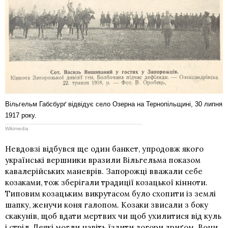
Вільгельм Габсбурґ відвідує село Озерна на Тернопільщині, 30 липня
1917 року.
Wikimedia
Невдовзі відбувся ще один банкет, упродовж якого
українські вершники вразили Вільгельма показом
кавалерійських маневрів. Запорожці вважали себе
козаками, тож зберігали традиції козацької кінноти.
Типовим козацьким викрутасом було схопити із землі
шапку, женучи коня галопом. Козаки звисали з боку
скакунів, щоб вдати мертвих чи щоб ухилитися від куль
і стріл. Деякі могли навіть їздити догори дриґом. Вони