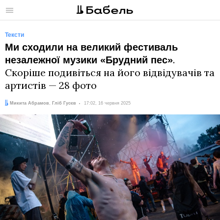
Меню
Тексти
Ми сходили на великий фестиваль
.
незалежної музики «Брудний пес»
Скоріше подивіться на його відвідувачів та
артистів — 28 фото
Автори:
Дата:
Микита Абрамов
,
Гліб Гусєв
17:02, 16 червня 2025