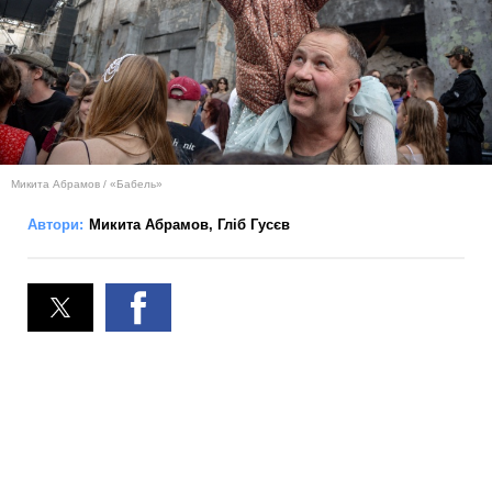
Микита Абрамов / «Бабель»
Автори:
Микита Абрамов
,
Гліб Гусєв