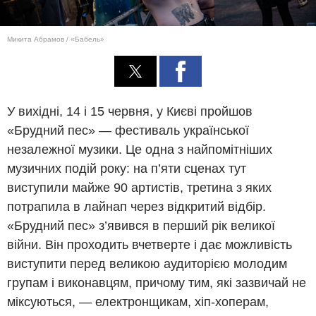
Микита Абрамов / «Бабель»
У вихідні, 14 і 15 червня, у Києві пройшов
«Брудний пес» — фестиваль української
незалежної музики. Це одна з найпомітніших
музичних подій року: на п’яти сценах тут
виступили майже 90 артистів, третина з яких
потрапила в лайнап через відкритий відбір.
«Брудний пес» з’явився в перший рік великої
війни. Він проходить вчетверте і дає можливість
виступити перед великою аудиторією молодим
групам і виконавцям, причому тим, які зазвичай не
міксуються, — електронщикам, хіп-хоперам,