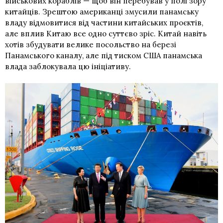
військових кораблів — щоб він перебував у полі зору
китайців. Зрештою американці змусили панамську
владу відмовитися від частини китайських проєктів,
але вплив Китаю все одно суттєво зріс. Китай навіть
хотів збудувати велике посольство на березі
Панамського каналу, але під тиском США панамська
влада заблокувала цю ініціативу.