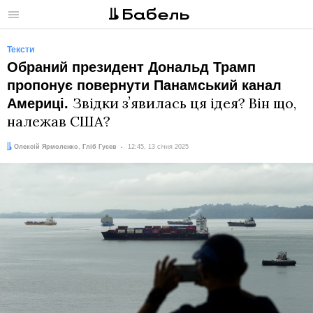
Меню
Тексти
Обраний президент Дональд Трамп
пропонує повернути Панамський канал
Звідки зʼявилась ця ідея? Він що,
Америці.
належав США?
Автори:
Дата:
Олексій Ярмоленко
,
Гліб Гусєв
12:45, 13 січня 2025