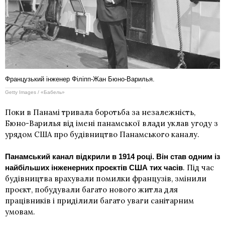
Французький інженер Філіпп-Жан Бюно-Варилья.
Getty Images / «Бабель»
Поки в Панамі тривала боротьба за незалежність,
Бюно-Варилья від імені панамської влади уклав угоду з
урядом США про будівництво Панамського каналу.
Панамський канал відкрили в 1914 році. Він став одним із
. Під час
найбільших інженерних проєктів США тих часів
будівництва врахували помилки французів, змінили
проєкт, побудували багато нового житла для
працівників і приділили багато уваги санітарним
умовам.