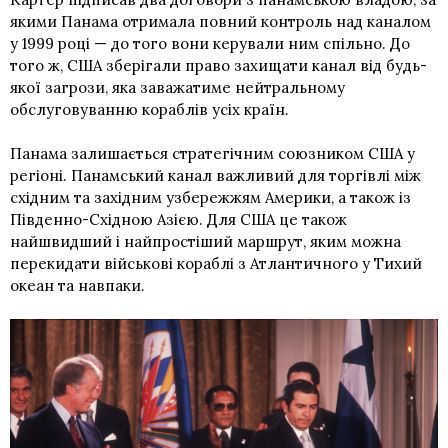
якими Панама отримала повний контроль над каналом
у 1999 році — до того вони керували ним спільно. До
того ж, США зберігали право захищати канал від будь-
якої загрози, яка заважатиме нейтральному
обслуговуванню кораблів усіх країн.
Панама залишається стратегічним союзником США у
регіоні. Панамський канал важливий для торгівлі між
східним та західним узбережжям Америки, а також із
Південно-Східною Азією. Для США це також
найшвидший і найпростіший маршрут, яким можна
перекидати військові кораблі з Атлантичного у Тихий
океан та навпаки.