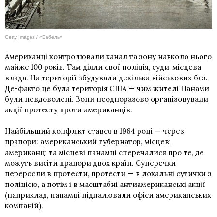
Getty Images / «Бабель»
Американці контролювали канал та зону навколо нього
майже 100 років. Там діяли свої поліція, суди, місцева
влада. На території збудували декілька військових баз.
Де-факто це була територія США — чим жителі Панами
були невдоволені. Вони неодноразово організовували
акції протесту проти американців.
Найбільший конфлікт стався в 1964 році — через
прапори: американський губернатор, місцеві
американці та місцеві панамці сперечалися про те, де
можуть висіти прапори двох країн. Суперечки
переросли в протести, протести — в локальні сутички з
поліцією, а потім і в масштабні антиамериканські акції
(наприклад, панамці підпалювали офіси американських
компаній).