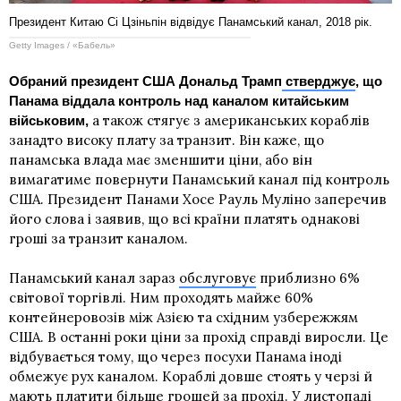
Президент Китаю Сі Цзіньпін відвідує Панамський канал, 2018 рік.
Getty Images / «Бабель»
Обраний президент США Дональд Трамп
стверджує
, що
Панама віддала контроль над каналом китайським
а також стягує з американських кораблів
військовим,
занадто високу плату за транзит. Він каже, що
панамська влада має зменшити ціни, або він
вимагатиме повернути Панамський канал під контроль
США. Президент Панами Хосе Рауль Муліно заперечив
його слова і заявив, що всі країни платять однакові
гроші за транзит каналом.
Панамський канал зараз
обслуговує
приблизно 6%
світової торгівлі. Ним проходять майже 60%
контейнеровозів між Азією та східним узбережжям
США. В останні роки ціни за прохід справді виросли. Це
відбувається тому, що через посухи Панама іноді
обмежує рух каналом. Кораблі довше стоять у черзі й
мають платити більше грошей за прохід. У листопаді