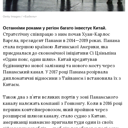
Getty Images / «Бабель»
Останніми роками у регіон багато інвестує Китай.
Стратегічну співпрацю з ним почав Хуан-Карлос
Варела, президент Панами в 2014—2019 роках. Панама
стала першою країною Латинської Америки, яка
приєдналася до економічної ініціативи Сі Цзіньпіна
«Один пояс, один шлях». Китай кредитував
будівництво нової залізниці та нового мосту через
Панамський канал. У 2017 році Панама розірвала
дипломатичні відносини з Тайванем і встановила їх з
Китаєм.
Також два з пʼяти великих портів у зоні Панамського
каналу належать компанії з Гонконгу. Коли в 2016 році
першим контейнеровозом, який пройшов через
розширені шлюзи каналу, стало судно з Китаю,
американці навмисно пригнали туди один із своїх