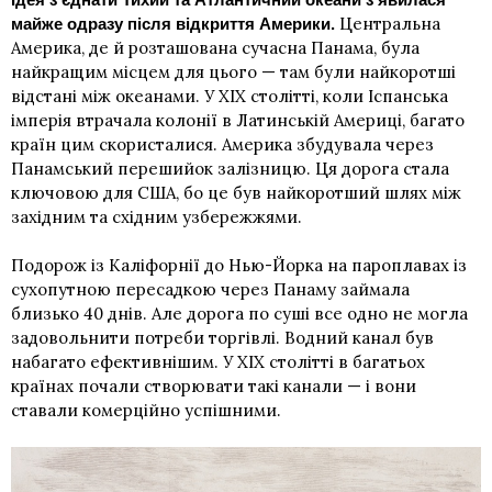
Центральна
майже одразу після відкриття Америки.
Америка, де й розташована сучасна Панама, була
найкращим місцем для цього — там були найкоротші
відстані між океанами. У ХІХ столітті, коли Іспанська
імперія втрачала колонії в Латинській Америці, багато
країн цим скористалися. Америка збудувала через
Панамський перешийок залізницю. Ця дорога стала
ключовою для США, бо це був найкоротший шлях між
західним та східним узбережжями.
Подорож із Каліфорнії до Нью-Йорка на пароплавах із
сухопутною пересадкою через Панаму займала
близько 40 днів. Але дорога по суші все одно не могла
задовольнити потреби торгівлі. Водний канал був
набагато ефективнішим. У ХІХ столітті в багатьох
країнах почали створювати такі канали — і вони
ставали комерційно успішними.