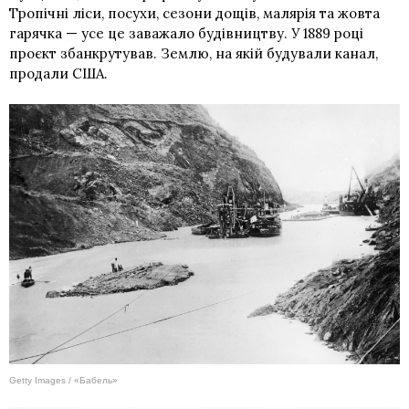
Тропічні ліси, посухи, сезони дощів, малярія та жовта
гарячка — усе це заважало будівництву. У 1889 році
проєкт збанкрутував. Землю, на якій будували канал,
продали США.
Getty Images / «Бабель»