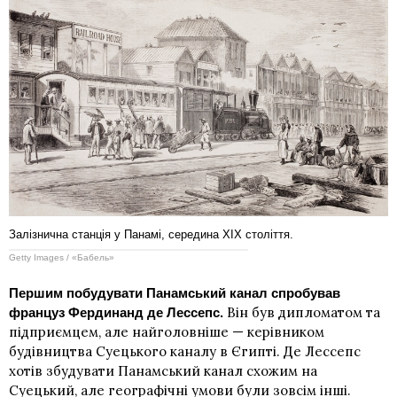
Залізнична станція у Панамі, середина ХІХ століття.
Getty Images / «Бабель»
Першим побудувати Панамський канал спробував
Він був дипломатом та
француз Фердинанд де Лессепс.
підприємцем, але найголовніше — керівником
будівництва Суецького каналу в Єгипті. Де Лессепс
хотів збудувати Панамський канал схожим на
Суецький, але географічні умови були зовсім інші.