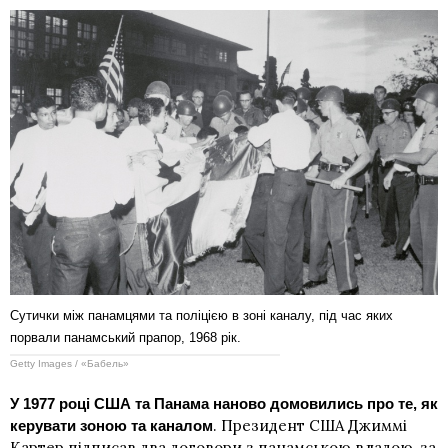
Сутички між панамцями та поліцією в зоні каналу, під час яких
порвали панамський прапор, 1968 рік.
Getty Images / «Бабель»
У 1977 році США та Панама наново домовились про те, як
. Президент США Джиммі
керувати зоною та каналом
Картер підписав два договори з панамською владою, за