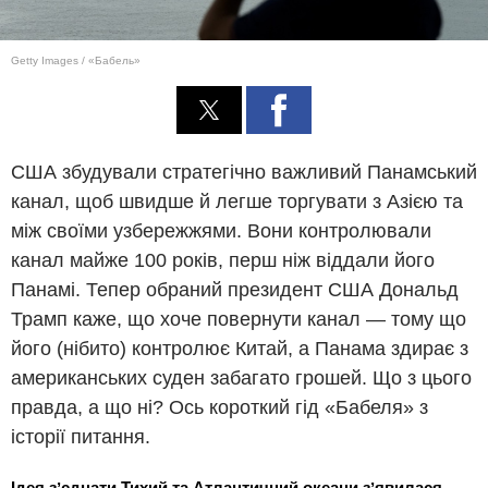
Getty Images / «Бабель»
США збудували стратегічно важливий Панамський
канал, щоб швидше й легше торгувати з Азією та
між своїми узбережжями. Вони контролювали
канал майже 100 років, перш ніж віддали його
Панамі. Тепер обраний президент США Дональд
Трамп каже, що хоче повернути канал — тому що
його (нібито) контролює Китай, а Панама здирає з
американських суден забагато грошей. Що з цього
правда, а що ні? Ось короткий гід «Бабеля» з
історії питання.
Ідея зʼєднати Тихий та Атлантичний океани зʼявилася