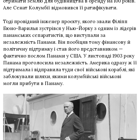
отримати землю для будівництва в оренду на 100 років.
Але Сенат Колумбії відмовився її ратифікувати.
Тоді провідний інженер проєкту, якого звали Філіпп
Бюно-Варилья зустрівся у Нью-Йорку з одним із лідерів
панамських сепаратистів, що виступали за
незалежність Панами. Він пообіцяв тому фінансову й
політичну підтримку і став його представником —
фактично послом Панами у США. У листопаді 1903 року
Панама проголосила незалежність. Америка одразу ж її
підтримала і відправила туди свої військові кораблі, які
заблокували шляхи, якими колумбійські військові
могли прибути в Панаму.