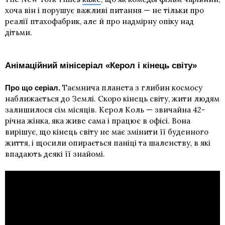
хоча він і порушує важливі питання — не тільки про
реалії птахофабрик, але й про надмірну опіку над
дітьми.
Анімаційний мінісеріал «Керол і кінець світу»
Таємнича планета з глибин космосу
Про що серіал.
наближається до Землі. Скоро кінець світу, жити людям
залишилося сім місяців. Керол Коль — звичайна 42-
річна жінка, яка живе сама і працює в офісі. Вона
вирішує, що кінець світу не має змінити її буденного
життя, і щосили опирається паніці та шаленству, в які
впадають деякі її знайомі.