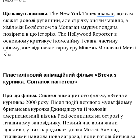
IMDb — 6,2.
The New York Times
вважає
, що сам
Що кажуть критики.
сюжет доволі рутинний, але стрічку зняли чарівно, а
хімія між Волбергом та Монаган змушує глядача
повірити в цю історію. The Hollywood Reporter в
основному
критикує
і комедійну, і екшн-частину
фільму, але відзначає гарну гру Мішель Монаган і Меггі
Кʼю.
Пластиліновий анімаційний фільм «Втеча з
курника: Світанок наггетсів»
Сиквел анімаційного фільму «Втеча з
Про що фільм.
курника» 2000 року. Після подій першого мультфільму
британська курочка Джинджер та її чоловік,
американський півень Рокі оселилися на острові у
пташиному заповіднику. Певний час вони жили
щасливо, у них народилася дочка Моллі. Але над
пташками нависла нова загроза, і вони готові битися за