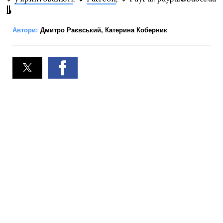
Автори:
Дмитро Раєвський
,
Катерина Коберник