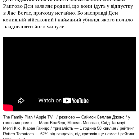
Раптово Ден заявляє родині, що вони їдуть у відпустку
в Лас-Вегас, причому негайно. Бо насправді Ден —
колишній військовий і найманий убивця, якого почало
наздоганяти його минуле.
The Family Plan / Apple TV+ / режисер — Саймон Селлан Джонс / у
головних ролях — Марк Волберг, Мішель Монаган, Саїд Тагмауї,
Меггі Кʼю, Кіаран Гайндс / тривалість — 1 година 58 хвилин / рейтинг
Rotten Tomatoes — 62% від глядачів, від критиків ще немає / рейтинг