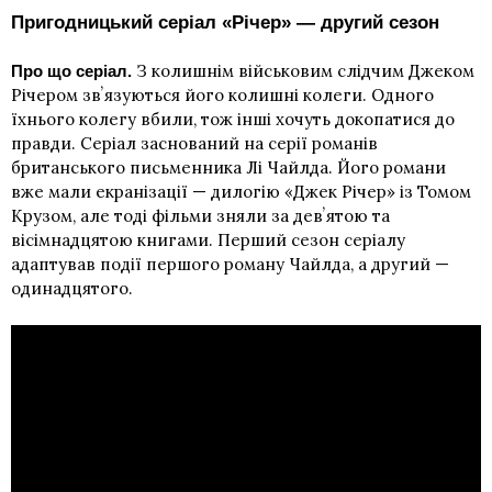
Пригодницький серіал «Річер» — другий сезон
З колишнім військовим слідчим Джеком
Про що серіал.
Річером звʼязуються його колишні колеги. Одного
їхнього колегу вбили, тож інші хочуть докопатися до
правди. Серіал заснований на серії романів
британського письменника Лі Чайлда. Його романи
вже мали екранізації — дилогію «Джек Річер» із Томом
Крузом, але тоді фільми зняли за девʼятою та
вісімнадцятою книгами. Перший сезон серіалу
адаптував події першого роману Чайлда, а другий —
одинадцятого.