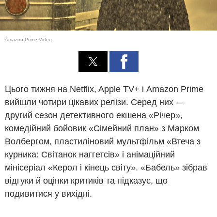
Amazon Prime Video
Цього тижня на Netflix, Apple TV+ і Amazon Prime
вийшли чотири цікавих релізи. Серед них —
другий сезон детективного екшена «Річер»,
комедійний бойовик «Сімейний план» з Марком
Волбергом, пластиліновий мультфільм «Втеча з
курника: Світанок наггетсів» і анімаційний
мінісеріал «Керол і кінець світу». «Бабель» зібрав
відгуки й оцінки критиків та підказує, що
подивитися у вихідні.