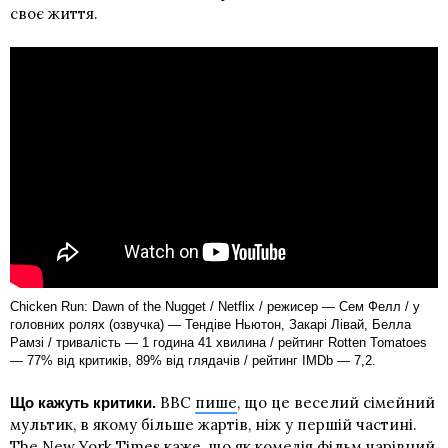
своє життя.
Chicken Run: Dawn of the Nugget / Netflix / режисер — Сем Фелл / у
головних ролях (озвучка) — Тендіве Ньютон, Закарі Лівай, Белла
Рамзі / тривалість — 1 година 41 хвилина / рейтинг Rotten Tomatoes
— 77% від критиків, 89% від глядачів / рейтинг IMDb — 7,2.
BBC
пише
, що це веселий сімейний
Що кажуть критики.
мультик, в якому більше жартів, ніж у першій частині.
The New York Times
каже
, що як комедія фільм чарівний,