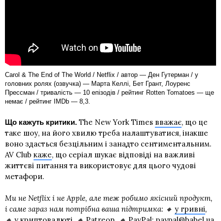
Carol & The End of The World / Netflix / автор — Ден Гутерман / у
головних ролях (озвучка) — Марта Келлі, Бет Грант, Лоуренс
Прессман / тривалість — 10 епізодів / рейтинг Rotten Tomatoes — ще
немає / рейтинг IMDb — 8,3.
The New York Times
вважає
, що це
Що кажуть критики.
таке шоу, на його хвилю треба налаштуватися, інакше
воно здасться безцільним і занадто сентиментальним.
AV Club
каже
, що серіал шукає відповіді на важливі
життєві питання та використовує для цього чудові
метафори.
Ми не Netflix і не Apple, але теж робимо якісний продукт,
і саме зараз нам потрібна ваша підтримка: 🔸
у гривні
,
🔸
у криптовалюті
, 🔸
Patreon
, 🔸
PayPal: paypal@babel.ua