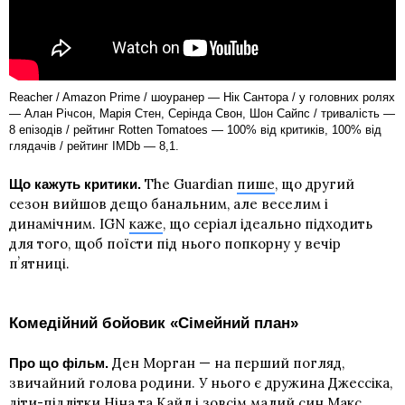
Reacher / Amazon Prime / шоуранер — Нік Сантора / у головних ролях
— Алан Річсон, Марія Стен, Серінда Свон, Шон Сайпс / тривалість —
8 епізодів / рейтинг Rotten Tomatoes — 100% від критиків, 100% від
глядачів / рейтинг IMDb — 8,1.
The Guardian
пише
, що другий
Що кажуть критики.
сезон вийшов дещо банальним, але веселим і
динамічним. IGN
каже
, що серіал ідеально підходить
для того, щоб поїсти під нього попкорну у вечір
пʼятниці.
Комедійний бойовик «Сімейний план»
Ден Морган — на перший погляд,
Про що фільм.
звичайний голова родини. У нього є дружина Джессіка,
діти-підлітки Ніна та Кайл і зовсім малий син Макс.