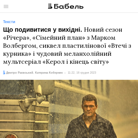
Меню
Тексти
Новий сезон
Що подивитися у вихідні.
«Річера», «Сімейний план» з Марком
Волбергом, сиквел пластилінової «Втечі з
курника» і чудовий меланхолійний
мультсеріал «Керол і кінець світу»
Автори:
Дата:
Дмитро Раєвський
,
Катерина Коберник
11:22, 16 грудня 2023