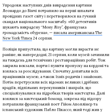
Упродовж наступних днів викрадення картини
Леонардо до Вінчі потрапило на перші шпальти
провідних газет світу і перетворилося на гучний
скандал національного масштабу. «60 детективів
шукають викрадену “Мону Лізу”, французька
громадськість обурена», —
писала американська The
New York Times
24 серпня.
Поліція припустила, що картину могли вкрасти не
раніше, як напередодні, 21 серпня, коли музей зачинили
на тиждень для технічних і реставраційних робіт. Тож
закрила вокзали, порти і пункти пропуску на кордоні та
взялась за розслідування. Спочатку допитали всіх
працівників музею, а також їхніх родичів і знайомих.
Потім перетрусили всіх відомих великих і дрібних
крадіїв, підпільних перекупників і шахраїв, що
спеціалізувалися на підробках творів мистецтва. Далі
взялися за мистецький бомонд, зокрема під підозру
потрапили французький поет Гійом Аполлінер та
іспанський художник Пабло Пікассо, який тоді жив у