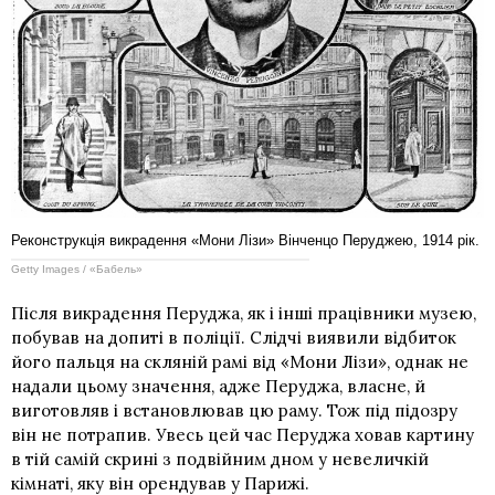
Реконструкція викрадення «Мони Лізи» Вінченцо Перуджею, 1914 рік.
Getty Images / «Бабель»
Після викрадення Перуджа, як і інші працівники музею,
побував на допиті в поліції. Слідчі виявили відбиток
його пальця на скляній рамі від «Мони Лізи», однак не
надали цьому значення, адже Перуджа, власне, й
виготовляв і встановлював цю раму. Тож під підозру
він не потрапив. Увесь цей час Перуджа ховав картину
в тій самій скрині з подвійним дном у невеличкій
кімнаті, яку він орендував у Парижі.