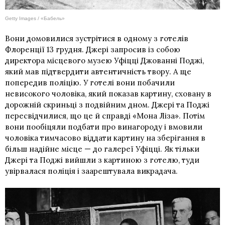
Getty Images / «Бабель»
Вони домовилися зустрітися в одному з готелів
Флоренції 13 грудня. Джері запросив із собою
директора місцевого музею Уфіцці Джованні Поджі,
який мав підтвердити автентичність твору. А ще
попередив поліцію. У готелі вони побачили
невисокого чоловіка, який показав картину, сховану в
дорожній скриньці з подвійним дном. Джері та Поджі
пересвідчилися, що це й справді «Мона Ліза». Потім
вони пообіцяли подбати про винагороду і вмовили
чоловіка тимчасово віддати картину на зберігання в
більш надійне місце — до галереї Уфіцці. Як тільки
Джері та Поджі вийшли з картиною з готелю, туди
увірвалася поліція і заарештувала викрадача.