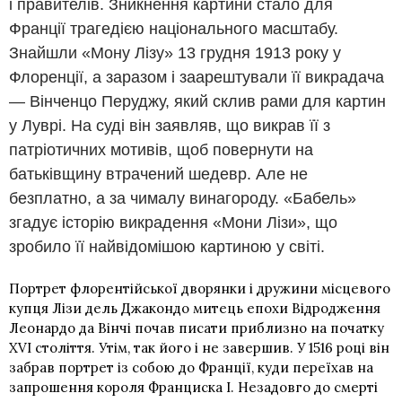
і правителів. Зникнення картини стало для
Франції трагедією національного масштабу.
Знайшли «Мону Лізу» 13 грудня 1913 року у
Флоренції, а заразом і заарештували її викрадача
— Вінченцо Перуджу, який склив рами для картин
у Луврі. На суді він заявляв, що викрав її з
патріотичних мотивів, щоб повернути на
батьківщину втрачений шедевр. Але не
безплатно, а за чималу винагороду. «Бабель»
згадує історію викрадення «Мони Лізи», що
зробило її найвідомішою картиною у світі.
Портрет флорентійської дворянки і дружини місцевого
купця
Лізи дель Джакондо
митець епохи Відродження
Леонардо да Вінчі почав писати приблизно на початку
XVI століття. Утім, так його і не завершив. У 1516 році він
забрав портрет із собою до Франції, куди переїхав на
запрошення короля Франциска І. Незадовго до смерті