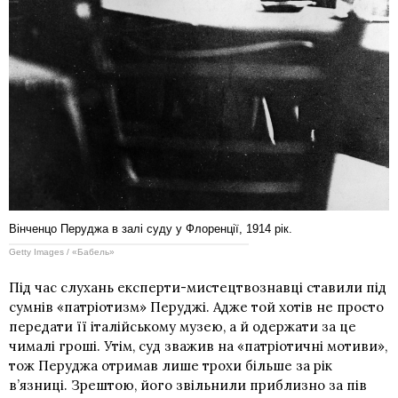
Вінченцо Перуджа в залі суду у Флоренції, 1914 рік.
Getty Images / «Бабель»
Під час слухань експерти-мистецтвознавці ставили під
сумнів «патріотизм» Перуджі. Адже той хотів не просто
передати її італійському музею, а й одержати за це
чималі гроші. Утім, суд зважив на «патріотичні мотиви»,
тож Перуджа отримав лише трохи більше за рік
в’язниці. Зрештою, його звільнили приблизно за пів