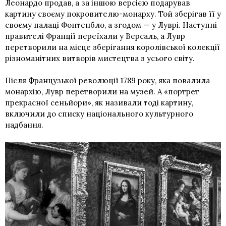
Леонардо продав, а за іншою версією подарував
картину своєму покровителю-монарху. Той зберігав її у
своєму палаці Фонтенбло, а згодом — у Луврі. Наступні
правителі Франції переїхали у Версаль, а Лувр
перетворили на місце зберігання королівської колекції
різноманітних витворів мистецтва з усього світу.
Після Французької революції 1789 року, яка повалила
монархію, Лувр перетворили на музей. А «портрет
прекрасної сеньйори», як називали тоді картину,
включили до списку національного культурного
надбання.