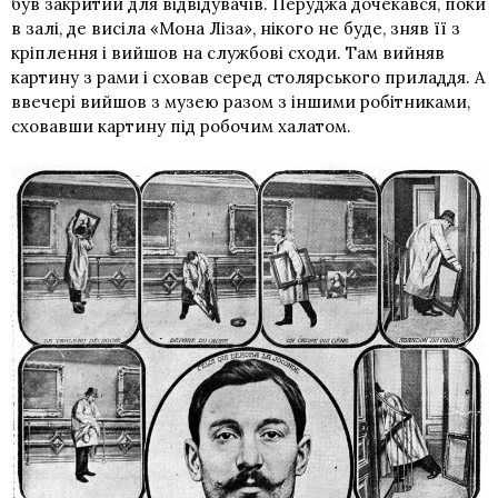
був закритий для відвідувачів. Перуджа дочекався, поки
в залі, де висіла «Мона Ліза», нікого не буде, зняв її з
кріплення і вийшов на службові сходи. Там вийняв
картину з рами і сховав серед столярського приладдя. А
ввечері вийшов з музею разом з іншими робітниками,
сховавши картину під робочим халатом.