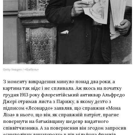
Getty Images / «Бабель»
З моменту викрадення минуло понад два роки, а
картина так ніде і не спливала. Аж якось на початку
грудня 1913 року флорентійський антиквар Альфредо
Джері отримав листа з Парижу, в якому дехто з
підписом «Леонардо» заявляв, що справжня «Мона
Ліза» в нього, що він, як справжній патріот, прагне
повернути на батьківщину шедевр видатного
співвітчизника. А за повернення він згодом запросив
«символічну винагороду» в
пів мільйона франків
.