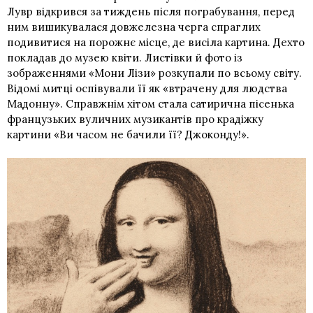
Лувр відкрився за тиждень після пограбування, перед
ним вишикувалася довжелезна черга спраглих
подивитися на порожнє місце, де висіла картина. Дехто
покладав до музею квіти. Листівки й фото із
зображеннями «Мони Лізи» розкупали по всьому світу.
Відомі митці оспівували її як «втрачену для людства
Мадонну». Справжнім хітом стала сатирична пісенька
французьких вуличних музикантів про крадіжку
картини «Ви часом не бачили її? Джоконду!».