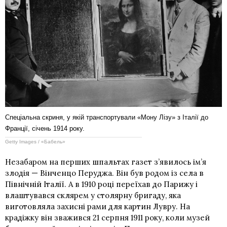
Спеціальна скриня, у якій транспортували «Мону Лізу» з Італії до
Франції, січень 1914 року.
Getty Images / «Бабель»
Незабаром на перших шпальтах газет з’явилось ім’я
злодія — Вінченцо Перуджа. Він був родом із села в
Північній Італії. А в 1910 році переїхав до Парижу і
влаштувався склярем у столярну бригаду, яка
виготовляла захисні рами для картин Лувру. На
крадіжку він зважився 21 серпня 1911 року, коли музей