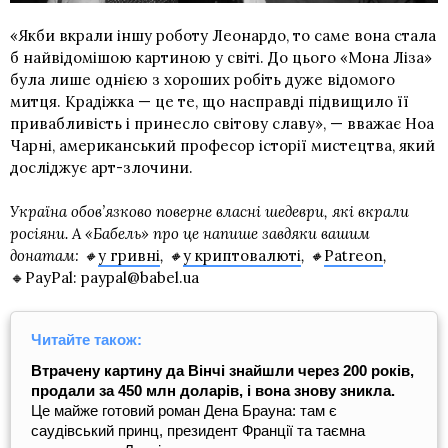
«Якби вкрали іншу роботу Леонардо, то саме вона стала
б найвідомішою картиною у світі. До цього «Мона Ліза»
була лише однією з хороших робіть дуже відомого
митця. Крадіжка — це те, що насправді підвищило її
привабливість і принесло світову славу», — вважає Ноа
Чарні, американський професор історії мистецтва, який
досліджує арт-злочини.
Україна обов’язково поверне власні шедеври, які вкрали
росіяни. А «Бабель» про це напише завдяки вашим
донатам: 🔸
у гривні
, 🔸
у криптовалюті
, 🔸
Patreon
,
🔸PayPal: paypal@babel.ua
Читайте також:
Втрачену картину да Вінчі знайшли через 200 років,
продали за 450 млн доларів, і вона знову зникла.
Це майже готовий роман Дена Брауна: там є
саудівський принц, президент Франції та таємна