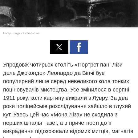
Getty Images / «Бабель»
Упродовж чотирьох століть «Портрет пані Лізи
дель Джокондо» Леонардо да Вінчі був
популярний лише серед невеликого кола тонких
поціновувачів мистецтва. Усе змінилося в серпні
1911 року, коли картину викрали з Лувру. За два
роки поліцейське розслідування зайшло в глухий
кут. Увесь цей час «Мона Ліза» не сходила з
перших шпальт газет, а в причетності до її
викрадення підозрювали відомих митців, магнатів