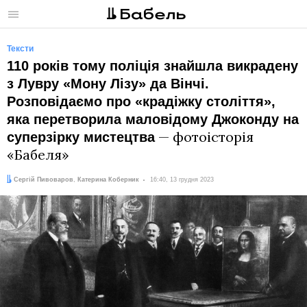
Меню
Тексти
110 років тому поліція знайшла викрадену
з Лувру «Мону Лізу» да Вінчі.
Розповідаємо про «крадіжку століття»,
яка перетворила маловідому Джоконду на
— фотоісторія
суперзірку мистецтва
«Бабеля»
Автори:
Дата:
Сергій Пивоваров
,
Катерина Коберник
16:40, 13 грудня 2023