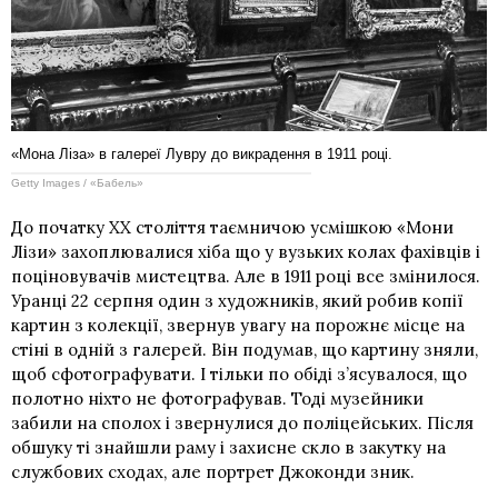
«Мона Ліза» в галереї Лувру до викрадення в 1911 році.
Getty Images / «Бабель»
До початку ХХ століття таємничою усмішкою «Мони
Лізи» захоплювалися хіба що у вузьких колах фахівців і
поціновувачів мистецтва. Але в 1911 році все змінилося.
Уранці 22 серпня один з художників, який робив копії
картин з колекції, звернув увагу на порожнє місце на
стіні в одній з галерей. Він подумав, що картину зняли,
щоб сфотографувати. І тільки по обіді з’ясувалося, що
полотно ніхто не фотографував. Тоді музейники
забили на сполох і звернулися до поліцейських. Після
обшуку ті знайшли раму і захисне скло в закутку на
службових сходах, але портрет Джоконди зник.