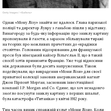
Getty Images / «Бабель»
Однак «Мону Лізу» знайти не вдалося. Глава паризької
поліції та директор Лувру з ганьбою пішли у відставку.
Винагороду за будь-яку інформацію про зниклу картину
пропонували й газети, а заразом збільшували тиражі
на теоріях про можливих причетних до «крадіжки
століття». Головним підозрюваним для французької
преси був німецький кайзер Вільгельм ІІ, що в такий
спосіб хотів принизити Францію. Уже тоді відносини
між державами були досить напруженими. Також
подейкували, що викрадення «Мони Лізи» для своєї
приватної колекції замовив американський магнат
Джон Пірпонт Морган, засновник інвестиційної
компанії J.P. Morgan and Co. Єдине, що хоч ненадовго
змогло посунути зниклу картину з перших шпальт,
була
катастрофа «Титаніка»
у квітні 1912 року.
Тим часом виник справжній культ «Мони Лізи». Коли