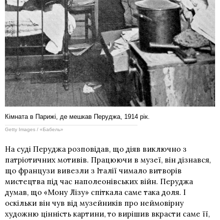
Кімната в Парижі, де мешкав Перуджа, 1914 рік.
Getty Images / «Бабель»
На суді Перуджа розповідав, що діяв виключно з
патріотичних мотивів. Працюючи в музеї, він дізнався,
що французи вивезли з Італії чимало витворів
мистецтва під час
наполеонівських війн
. Перуджа
думав, що «Мону Лізу» спіткала саме така доля. І
оскільки він чув від музейників про неймовірну
художню цінність картини, то вирішив вкрасти саме її,