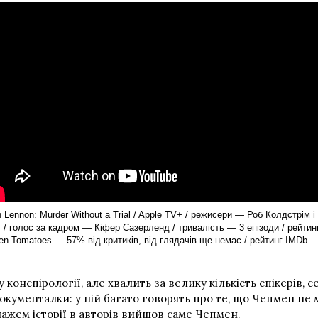
 Lennon: Murder Without a Trial / Apple TV+ / режисери — Роб Колдстрім і 
 / голос за кадром — Кіфер Сазерленд / тривалість — 3 епізоди / рейтин
en Tomatoes — 57% від критиків, від глядачів ще немає / рейтинг IMDb 
у конспірології, але хвалить за велику кількість спікерів,
окументалки: у ній багато говорять про те, що Чепмен не м
нажем історії в авторів вийшов саме Чепмен.