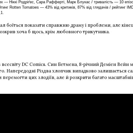
х — Ніккі Родріґес, Сара Рафферті, Марк Блукас / тривалість — 10 епіз
йтинг Rotten Tomatoes — 43% від критиків, 87% від глядачів / рейтинг IM
1.
іал боїться показати справжню драму і проблеми, але кіне
 розкрив хоча б щось, крім любовного трикутника.
сесвіту DC Comics. Син Бетмена, 8-річний Деміен Вейн мрі
. Напередодні Різдва хлопчик випадково залишається сам 
 перемогти цих злодіїв, але й розкрити багато масштабні