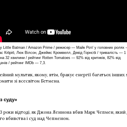
y Little Batman / Amazon Prime / режисер — Майк Рот/ у головних ролях
с Кібріб, Люк Вілсон, Джеймс Кромвелл, Девід Горнсбі / тривалість — 1
на 32 хвилини / рейтинг Rotten Tomatoes — 92% від критиків, 82% від
ачів / рейтинг IMDb — 7,3.
ейний мультик, якому, втім, бракує енергії багатьох інших
омити зі всесвітом Бетмена.
з суду»
 роки відтоді, як Джона Леннона вбив Марк Чепмен, який 
го вбивства і суд над Чепменом.