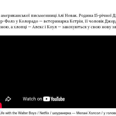
 американської письменниці Алі Новак. Родина 15-річної Д
вер-Фолз у Колорадо — ветеринарка Кетрін, її чоловік Джорд
ою, а хлопці — Алекс і Коул — закохуються у свою нову зв
ife with the Walter Boys / Netflix / шоуранерка — Мелані Холсол / у голов