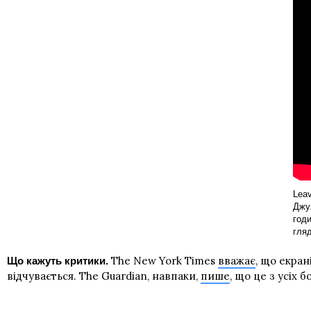
Leav
Джул
годи
гляд
The New York Times
вважає
, що екран
Що кажуть критики.
відчувається. The Guardian, навпаки,
пише
, що це з усіх