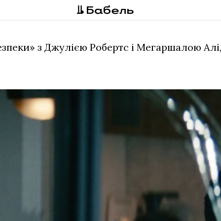
езпеки» з Джулією Робертс і Мегаршалою Алі,