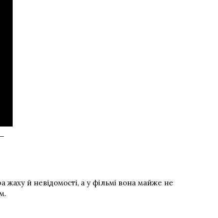
 —
а жаху й невідомості, а у фільмі вона майже не
м.