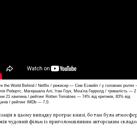
e the World Behind / Netflix / режисер — Сем Есмейл / у головних ролях
ія Робертс, Магершала Алі, Ітан Гоук, Міха'ла Герролд / тривалість — 2
ни 21 хвилина / рейтинг Rotten Tomatoes — 74% від критиків, 83% від
ачів / рейтинг IMDb — 7,0.
ізація в цьому випадку програє книзі, бо там була атмосфер
 боків чудовий фільм із приголомшливим акторським складо