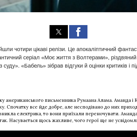
ийшли чотири цікаві релізи. Це апокаліптичний фанта
античний серіал «Моє життя з Волтерами», різдвяний
уду». «Бабель» зібрав відгуки й оцінки критиків і пі
ку американського письменника Румаана Алама. Аманда і К
у. Спочатку все йде добре, але несподівано до них приходи
ті зникла електрика, то вони приїхали переночувати. Аманд
 так. Насувається щось жахливе, чого герої ще не усвідом