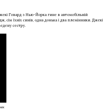
жекі Говард з Нью-Йорка гине в автомобільній
ж, сім їхніх синів, одна донька і два племінники. Джекі
едену сестру.
них