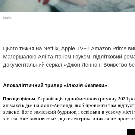
Netflix
Цього тижня на Netflix, Apple TV+ і Amazon Prime в
Магершалою Алі та Ітаном Гоуком, підлітковий ром
документальний серіал «Джон Леннон: Вбивство без с
Апокаліптичний трилер «Ілюзія безпеки»
Екранізація однойменного роману 2020 ро
Про що фільм.
знімають дім на Лонг-Айленді, щоб провести там відпустк
власне, його заміський будинок, і оскільки в усьому міс
хотіла. Але виявляється, що електрика зникла не просто