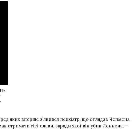
Нік
г
—
 серед яких вперше зʼявився психіатр, що оглядав Чепмена
ав отримати тієї слави, заради якої він убив Леннона, —