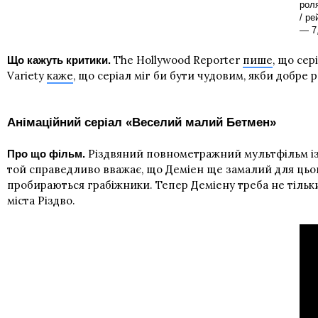
роля
/ ре
— 7,
The Hollywood Reporter
пише
, що сер
Що кажуть критики.
Variety
каже
, що серіал міг би бути чудовим, якби добре
Анімаційний серіал «Веселий малий Бетмен»
Різдвяний повнометражний мультфільм із в
Про що фільм.
той справедливо вважає, що Деміен ще замалий для цього
пробираються грабіжники. Тепер Деміену треба не тільки
міста Різдво.