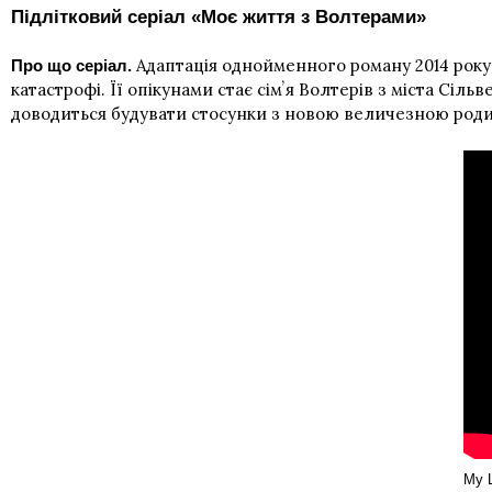
Підлітковий серіал «Моє життя з Волтерами»
Адаптація однойменного роману 2014 року
Про що серіал.
катастрофі. Її опікунами стає сімʼя Волтерів з міста Сіль
доводиться будувати стосунки з новою величезною родин
My L