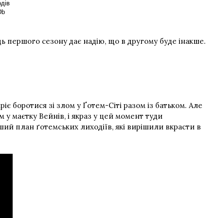
одів
Db
ць першого сезону дає надію, що в другому буде інакше.
є боротися зі злом у Ґотем-Сіті разом із батьком. Але
у маєтку Вейнів, і якраз у цей момент туди
ший план ґотемських лиходіїв, які вирішили вкрасти в