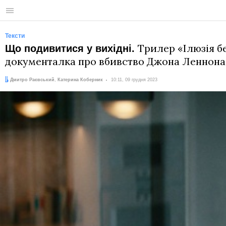
Меню
Тексти
Трилер «Ілюзія б
Що подивитися у вихідні.
документалка про вбивство Джона Леннона
Автори:
Дата:
Дмитро Раєвський
,
Катерина Коберник
10:11, 09 грудня 2023