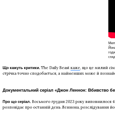
Merr
Йона
годи
гляд
The Daily Beast
каже
, що це милий сім
Що кажуть критики.
стрічка точно сподобається, а найменших може й познай
Документальний серіал «Джон Леннон: Вбивство бе
Восьмого грудня 2023 року виповнилося 43
Про що серіал.
розповідає про останній день Леннона, розслідування йо