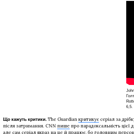
John
Голт
Rott
6,5.
The Guardian
критикує
серіал за дрібк
Що кажуть критики.
після затримання. CNN
пише
про парадоксальність цієї д
але сам серіал якраз на це й працює, бо головним персо