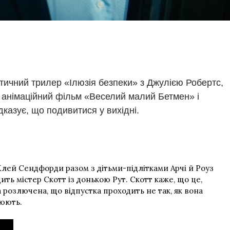
стичний трилер «Ілюзія безпеки» з Джулією Робертс,
 анімаційний фільм «Веселий малий Бетмен» і
дказує, що подивитися у вихідні.
лей Сендфорди разом з дітьми-підлітками Арчі й Роуз
ть містер Скотт із донькою Рут. Скотт каже, що це,
а розлючена, що відпустка проходить не так, як вона
люють.