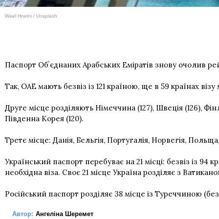
Wael Hneini / Unsplash
Паспорт Обʼєднаних Арабських Еміратів знову очолив ре
Так, ОАЕ мають безвіз із 121 країною, ще в 59 країнах віз
Друге місце розділяють Німеччина (127), Швеція (126), Фінлянд
Південна Корея (120).
Третє місце: Данія, Бельгія, Португалія, Норвегія, Польща
Український паспорт перебуває на 21 місці: безвіз із 94 к
необхідна віза. Своє 21 місце Україна розділяє з Ватикано
Російський паспорт розділяє 38 місце із Туреччиною (безві
Автор:
Ангеліна Шеремет