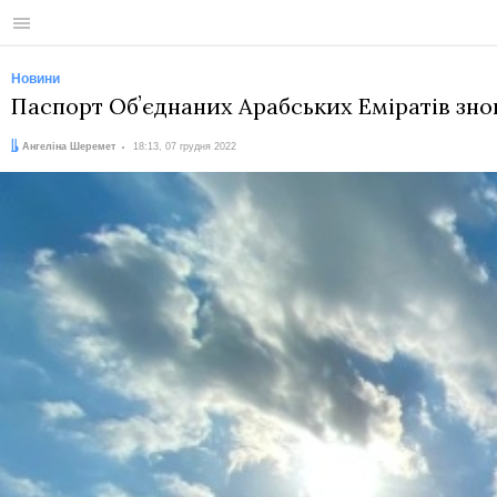
Меню
Новини
Паспорт Обʼєднаних Арабських Еміратів зн
Автор:
Дата:
Ангеліна Шеремет
18:13, 07 грудня 2022