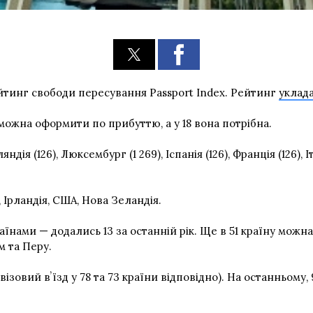
йтинг свободи пересування Passport Index. Рейтинг
уклад
у можна оформити по прибуттю, а у 18 вона потрібна.
ія (126), Люксембург (1 269), Іспанія (126), Франція (126), Іта
, Ірландія, США, Нова Зеландія.
раїнами — додались 13 за останній рік. Ще в 51 країну можна
м та Перу.
зовий вʼїзд у 78 та 73 країни відповідно). На останньому, 9