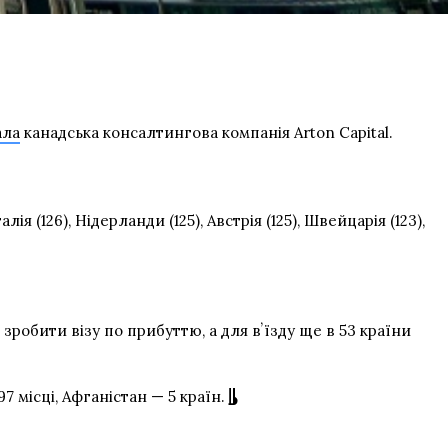
ала
канадська консалтингова компанія Arton Capital.
лія (126), Нідерланди (125), Австрія (125), Швейцарія (123),
 зробити візу по прибуттю, а для вʼїзду ще в 53 країни
7 місці, Афганістан — 5 країн.