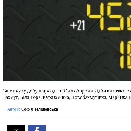
За минулу добу підрозділи Сил оборони відбили атаки оку
Бахмут, Біла Гора, Курдюмівка, Новобахмутівка, Марʼїнка
Автор:
Софія Телішевська