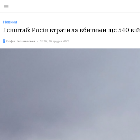
Меню
Новини
Генштаб: Росія втратила вбитими ще 540 ві
Автор:
Дата:
Софія Телішевська
10:07, 07 грудня 2022