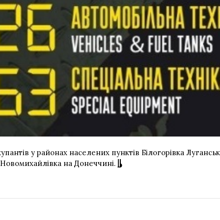
пантів у районах населених пунктів Білогорівка Лугансько
 і Новомихайлівка на Донеччині.