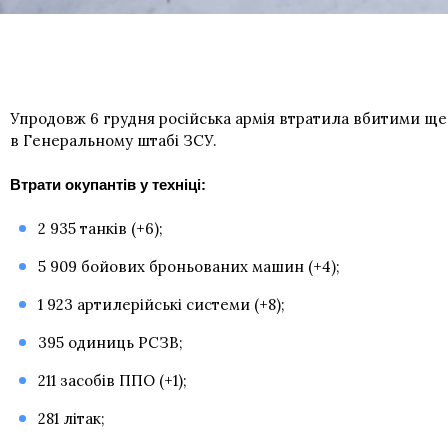
Упродовж 6 грудня російська армія втратила вбитими ще 
в Генеральному штабі ЗСУ.
Втрати окупантів у техніці:
2 935 танків (+6);
5 909 бойових броньованих машин (+4);
1 923 артилерійські системи (+8);
395 одиниць РСЗВ;
211 засобів ППО (+1);
281 літак;