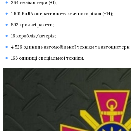
264 гелікоптери (+1);
1 601 БпЛА оперативно-тактичного рівня (+14);
592 крилаті ракети;
16 кораблів/катерів;
4 526 одиниць автомобільної техніки та автоцистерн (
163 одиниці спеціальної техніки.