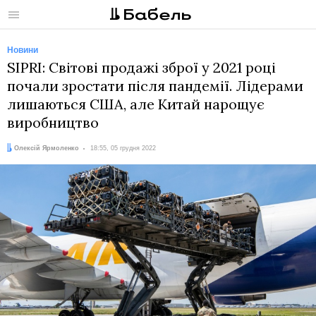
Меню
Новини
SIPRI: Світові продажі зброї у 2021 році
почали зростати після пандемії. Лідерами
лишаються США, але Китай нарощує
виробництво
Автор:
Дата:
Олексій Ярмоленко
18:55, 05 грудня 2022