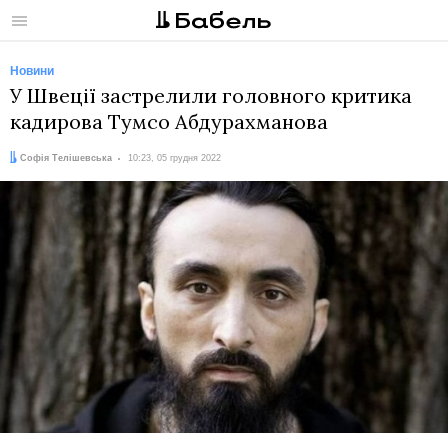
Меню
Новини
У Швеції застрелили головного критика
кадирова Тумсо Абдурахманова
Автор:
Дата:
Софія Телішевська
10:23, 05 грудня 2022