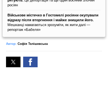
рятують.
Це депортація та ще один воєнний злочин
росіян
Військове містечко в Гостомелі росіяни окупували
відразу після вторгнення і майже знищили його.
Мешканці намагаються зрозуміти, як жити далі —
репортаж «Бабеля»
Автор:
Софія Телішевська