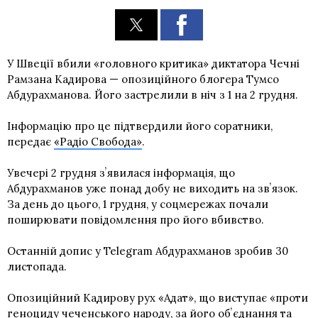
У Швеції вбили «головного критика» диктатора Чечні
Рамзана Кадирова — опозиційного блогера Тумсо
Абдурахманова. Його застрелили в ніч з 1 на 2 грудня.
Інформацію про це підтвердили його соратники,
передає
«Радіо Свобода»
.
Увечері 2 грудня зʼявилася інформація, що
Абдурахманов уже понад добу не виходить на звʼязок.
За день до цього, 1 грудня, у соцмережах почали
поширювати повідомлення про його вбивство.
Останній допис у Telegram Абдурахманов зробив 30
листопада.
Опозиційний Кадирову рух «Адат», що виступає «проти
геноциду чеченського народу, за його обʼєднання та