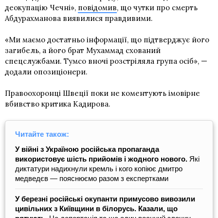
деокупацію Чечні»,
повідомив
, що чутки про смерть
Абдурахманова виявилися правдивими.
«Ми маємо достатньо інформації, що підтверджує його
загибель, а його брат Мухаммад схований
спецслужбами. Тумсо вночі розстріляла група осіб», —
додали опозиціонери.
Правоохоронці Швеції поки не коментують імовірне
вбивство критика Кадирова.
Читайте також:
У війні з Україною російська пропаганда
використовує шість прийомів і жодного нового.
Які
диктатури надихнули кремль і кого копіює дмитро
медведєв — пояснюємо разом з експертками
У березні російські окупанти примусово вивозили
цивільних з Київщини в білорусь. Казали, що