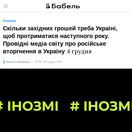
Меню
Новини
Скільки західних грошей треба Україні,
щоб протриматися наступного року.
Провідні медіа світу про російське
4 грудня
вторгнення в Україну
Автор:
Дата:
Антон Семиженко
23:59, 04 грудня 2022