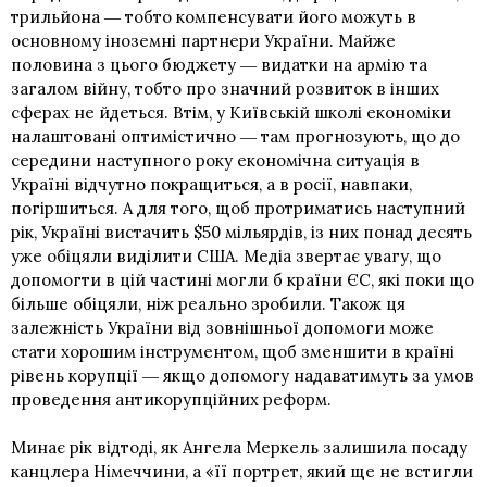
трильйона ― тобто компенсувати його можуть в
основному іноземні партнери України. Майже
половина з цього бюджету ― видатки на армію та
загалом війну, тобто про значний розвиток в інших
сферах не йдеться. Втім, у Київській школі економіки
налаштовані оптимістично ― там прогнозують, що до
середини наступного року економічна ситуація в
Україні відчутно покращиться, а в росії, навпаки,
погіршиться. А для того, щоб протриматись наступний
рік, Україні вистачить $50 мільярдів, із них понад десять
уже обіцяли виділити США. Медіа звертає увагу, що
допомогти в цій частині могли б країни ЄС, які поки що
більше обіцяли, ніж реально зробили. Також ця
залежність України від зовнішньої допомоги може
стати хорошим інструментом, щоб зменшити в країні
рівень корупції ― якщо допомогу надаватимуть за умов
проведення антикорупційних реформ.
Минає рік відтоді, як Ангела Меркель залишила посаду
канцлера Німеччини, а «її портрет, який ще не встигли