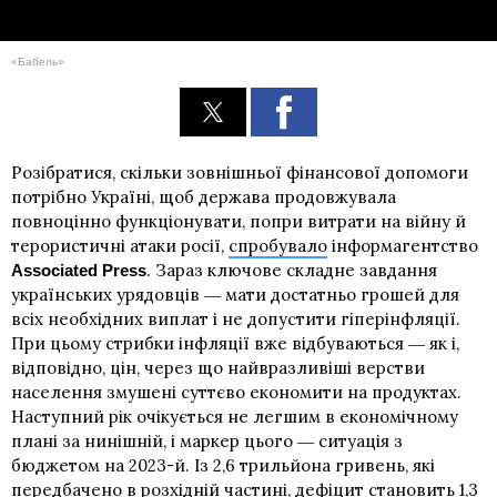
«Бабель»
Розібратися, скільки зовнішньої фінансової допомоги
потрібно Україні, щоб держава продовжувала
повноцінно функціонувати, попри витрати на війну й
терористичні атаки росії,
спробувало
інформагентство
. Зараз ключове складне завдання
Associated Press
українських урядовців ― мати достатньо грошей для
всіх необхідних виплат і не допустити гіперінфляції.
При цьому стрибки інфляції вже відбуваються ― як і,
відповідно, цін, через що найвразливіші верстви
населення змушені суттєво економити на продуктах.
Наступний рік очікується не легшим в економічному
плані за нинішній, і маркер цього ― ситуація з
бюджетом на 2023-й. Із 2,6 трильйона гривень, які
передбачено в розхідній частині, дефіцит становить 1,3