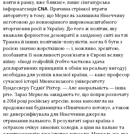
взяти в рамку, вже блякне», пише сінгапурська
інформагенція
. Причина стрімкої втрати
CNA
авторитету в тому, що Меркель залишила Німеччину
неготовою до повноцінного широкомасштабного
вторгнення росії в Україну. До того ж політик, яку
вважали форпостом демократії в західному світі на тлі
Трампа й інших політиків-популістів, могла б бути з
росією значно жорсткішою ― і, можливо, зрештою,
позбавити її можливості розв’язати в Європі велику
війну. «Іноді realpolitik (тобто часткова здача
декларативних принципів в обмін на реальну вигоду)
необхідна для успіхів власної країни, ― каже професор
сучасної історії Мюнхенського університету
Бундесверу Гедвіґ Ріхтер. ― Але аморальність ― інша
річ». Зараз Меркель закидають те, що попри розпочату
в 2014 році російську агресію, вона наполягла на
продовженні будівництва «Північного потоку», а також
не диверсифікувала для Німеччини джерела
отримання пального. В результаті зараз країна з
острахом очікує зимових холодів, а ціни на пальне та
електроенергію вже істотно виросли. Меркель же, яка