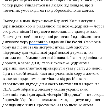
тепер рідко з’являється на людях, відповідає, що в
поточних умовах діяла так добросовісно, як могла.
Сьогодні в нью-йоркському Карнегі-Холі виступив
український хор із різдвяною піснею «Щедрик» ― через
сто років після її першого виконання в цьому ж залі.
Багато деталей про недавні репетиції однойменного
дитячого хору
розповіло
видання
. Сто років
The World
тому ця пісня стала інструментом, щоб здобути
підтримку для тодішньої української держави, яка
чинила опір більшовистській навалі. І хоч тоді співали
дорослі, а зараз діти, історія схожа: «Щедриком»
українці намагаються привернути увагу світу до нової
біди на своїй землі. Частина учасників хору з лютого
живе за кордоном: вони тікали від російського
вторгнення. Відтоді діти часто виступали в Європі та
США, щоб зібрати допомогу як для українських
біженців, так і для армії. «Історія “Щедрика” ― це історія
боротьби України за незалежність», ― цитує видання
дослідницю Тіну Пересунько. Автор пісні, Микола