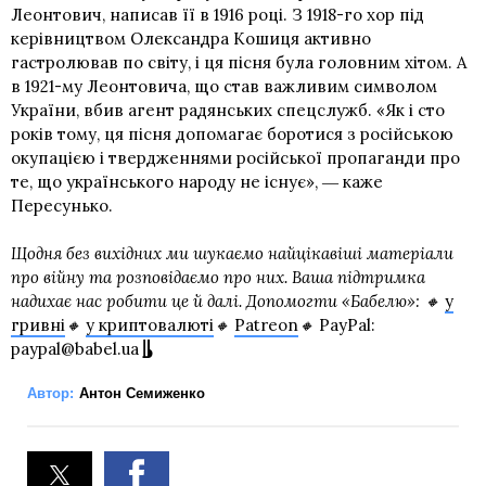
Леонтович, написав її в 1916 році. З 1918-го хор під
керівництвом Олександра Кошиця активно
гастролював по світу, і ця пісня була головним хітом. А
в 1921-му Леонтовича, що став важливим символом
України, вбив агент радянських спецслужб. «Як і сто
років тому, ця пісня допомагає боротися з російською
окупацією і твердженнями російської пропаганди про
те, що українського народу не існує», ― каже
Пересунько.
Щодня без вихідних ми шукаємо найцікавіші матеріали
про війну та розповідаємо про них. Ваша підтримка
надихає нас робити це й далі. Допомогти «Бабелю»: 🔸
у
гривні
🔸
у криптовалюті
🔸
Patreon
🔸
PayPal:
paypal@babel.ua
Автор:
Антон Семиженко