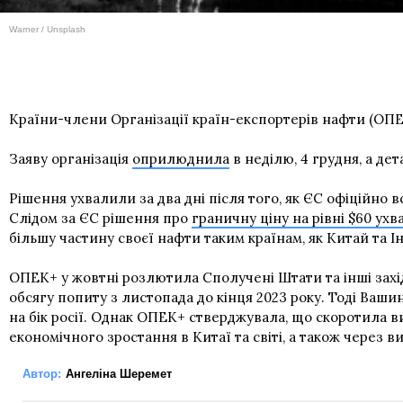
Warner / Unsplash
Країни-члени Організації країн-експортерів нафти (ОПЕ
Заяву організація
оприлюднила
в неділю, 4 грудня, а де
Рішення ухвалили за два дні після того, як ЄС офіційно в
Слідом за ЄС рішення про
граничну ціну на рівні $60 ухв
більшу частину своєї нафти таким країнам, як Китай та Інд
ОПЕК+ у жовтні розлютила Сполучені Штати та інші захі
обсягу попиту з листопада до кінця 2023 року. Тоді Вашин
на бік росії. Однак ОПЕК+ стверджувала, що скоротила в
економічного зростання в Китаї та світі, а також через ви
Автор:
Ангеліна Шеремет