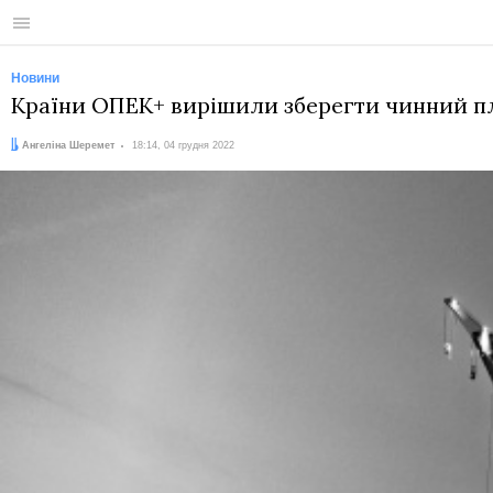
Меню
Новини
Країни ОПЕК+ вирішили зберегти чинний пл
Автор:
Дата:
Ангеліна Шеремет
18:14, 04 грудня 2022