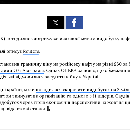
К) погодились дотримуватися своєї мети з видобутку наф
талі описує
Reuters
.
становив граничну ціну на російську нафту на рівні $60 за
алили G7 і Австралія
. Однак ОПЕК+ заявляє, що обмеження 
ія, які відмовилися засудити війну в Україні.
дні країни, коли
погодилася скоротити видобуток на 2 міл
гтон звинуватив організацію та одного з її лідерів, Саудів
идобуток через гірші економічні перспективи: із жовтня 
щі відсоткові ставки.