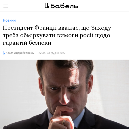
Меню
Новини
Президент Франції вважає, що Заходу
треба обміркувати вимоги росії щодо
гарантій безпеки
Автор:
Дата:
Костя Андрейковець
22:36, 03 грудня 2022