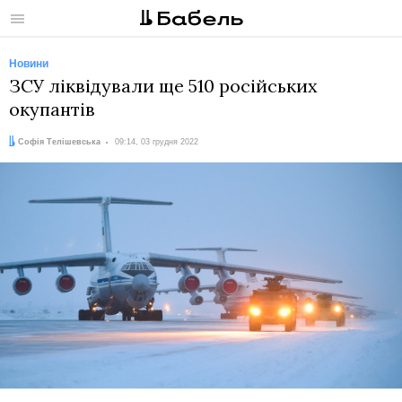
Меню
Новини
ЗСУ ліквідували ще 510 російських
окупантів
Автор:
Дата:
Софія Телішевська
09:14, 03 грудня 2022