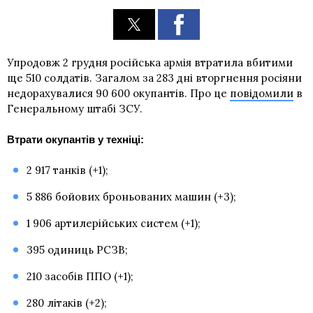
Упродовж 2 грудня російська армія втратила вбитими
ще 510 солдатів. Загалом за 283 дні вторгнення росіяни
недорахувалися 90 600 окупантів. Про це
повідомили
в
Генеральному штабі ЗСУ.
Втрати окупантів у техніці:
2 917 танків (+1);
5 886 бойових броньованих машин (+3);
1 906 артилерійських систем (+1);
395 одиниць РСЗВ;
210 засобів ППО (+1);
280 літаків (+2);