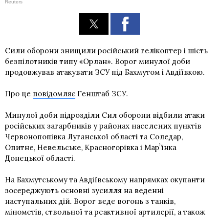
Reuters
Сили оборони знищили російський гелікоптер і шість
безпілотників типу «Орлан». Ворог минулої доби
продовжував атакувати ЗСУ під Бахмутом і Авдіївкою.
Про це
повідомляє
Генштаб ЗСУ.
Минулої доби підрозділи Сил оборони відбили атаки
російських загарбників у районах населених пунктів
Червонопопівка Луганської області та Соледар,
Опитне, Невельське, Красногорівка і Марʼїнка
Донецької області.
На Бахмутському та Авдіївському напрямках окупанти
зосереджують основні зусилля на веденні
наступальних дій. Ворог веде вогонь з танків,
мінометів, ствольної та реактивної артилерії, а також