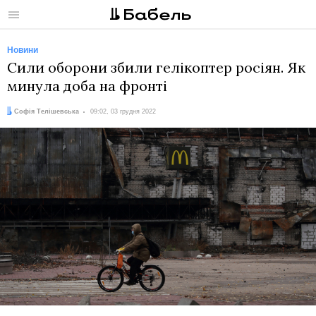
Меню
Новини
Сили оборони збили гелікоптер росіян. Як
минула доба на фронті
Автор:
Дата:
Софія Телішевська
09:02, 03 грудня 2022