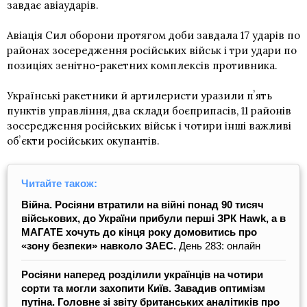
завдає авіаударів.
Авіація Сил оборони протягом доби завдала 17 ударів по
районах зосередження російських військ і три удари по
позиціях зенітно-ракетних комплексів противника.
Українські ракетники й артилеристи уразили пʼять
пунктів управління, два склади боєприпасів, 11 районів
зосередження російських військ і чотири інші важливі
обʼєкти російських окупантів.
Читайте також:
Війна. Росіяни втратили на війні понад 90 тисяч
військових, до України прибули перші ЗРК Hawk, а в
МАГАТЕ хочуть до кінця року домовитись про
«зону безпеки» навколо ЗАЕС.
День 283: онлайн
Росіяни наперед розділили українців на чотири
сорти та могли захопити Київ. Завадив оптимізм
путіна. Головне зі звіту британських аналітиків про