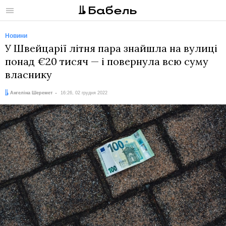
Меню
Новини
У Швейцарії літня пара знайшла на вулиці
понад €20 тисяч — і повернула всю суму
власнику
Автор:
Дата:
Ангеліна Шеремет
16:26, 02 грудня 2022