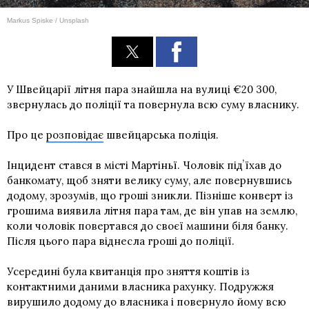
Markus Spiske / Unsplash
У Швейцарії літня пара знайшла на вулиці €20 300,
звернулась до поліції та повернула всю суму власнику.
Про це
розповідає
швейцарська поліція.
Інцидент стався в місті Мартіньї. Чоловік підʼїхав до
банкомату, щоб зняти велику суму, але повернувшись
додому, зрозумів, що гроші зникли. Пізніше конверт із
грошима виявила літня пара там, де він упав на землю,
коли чоловік повертався до своєї машини біля банку.
Після цього пара віднесла гроші до поліції.
Усередині була квитанція про зняття коштів із
контактними даними власника рахунку. Подружжя
вирушило додому до власника і повернуло йому всю