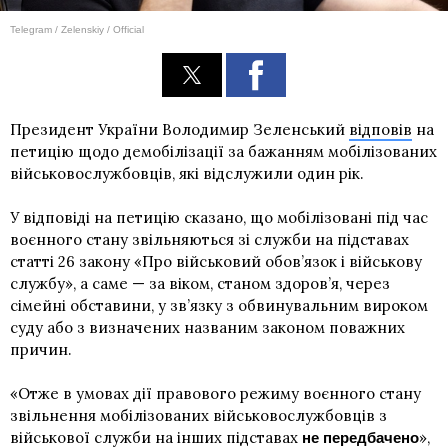
Telegram / Zelenskiy / Official
Президент України Володимир Зеленський
відповів
на
петицію щодо демобілізації за бажанням мобілізованих
військовослужбовців, які відслужили один рік.
У відповіді на петицію сказано, що мобілізовані під час
воєнного стану звільняються зі служби на підставах
статті 26 закону «Про військовий обов’язок і військову
службу», а саме — за віком, станом здоров’я, через
сімейні обставини, у зв’язку з обвинувальним вироком
суду або з визначених названим законом поважних
причин.
«Отже в умовах дії правового режиму воєнного стану
звільнення мобілізованих військовослужбовців з
військової служби на інших підставах
»,
не передбачено