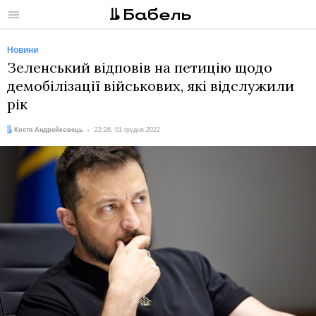
Меню
Новини
Зеленський відповів на петицію щодо
демобілізації військових, які відслужили
рік
Автор:
Дата:
Костя Андрейковець
22:26, 01 грудня 2022