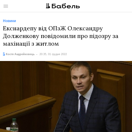
Меню
Новини
Екснардепу від ОПзЖ Олександру
Долженкову повідомили про підозру за
махінації з житлом
Автор:
Дата:
Костя Андрейковець
20:35, 01 грудня 2022