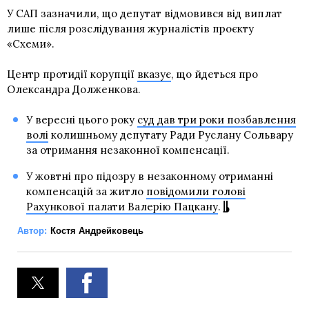
У САП зазначили, що депутат відмовився від виплат
лише після розслідування журналістів проєкту
«Схеми».
Центр протидії корупції
вказує
, що йдеться про
Олександра Долженкова.
У вересні цього року
суд дав три роки позбавлення
волі
колишньому депутату Ради Руслану Сольвару
за отримання незаконної компенсації.
У жовтні про підозру в незаконному отриманні
компенсацій за житло
повідомили голові
Рахункової палати Валерію Пацкану
.
Автор:
Костя Андрейковець