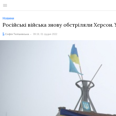
Меню
Новини
Російські війська знову обстріляли Херсон. 
Автор:
Дата:
Софія Телішевська
09:19, 01 грудня 2022