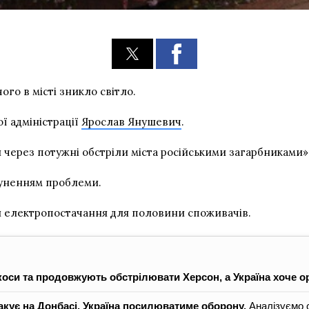
ого в місті зникло світло.
ї адміністрації
Ярослав Янушевич
.
 через потужні обстріли міста російськими загарбниками»,
суненням проблеми.
ли електропостачання для половини споживачів.
коси та продовжують обстрілювати Херсон, а Україна хоче ор
акує на Донбасі. Україна посилюватиме оборону.
Аналізуємо с