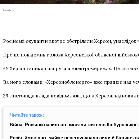
Reuters
Російські окупанти вкотре обстріляли Херсон, унаслідок ч
Про це повідомив голова Херсонської обласної військово
«У Херсоні зникла напруга в електромережах. Це сталося
За його словами, «Херсонобленерго» вже працює над у
29 листопада влада повідомляла, що в Херсоні віднови
Читайте також:
Війна. Росіяни насильно вивезли жителів Кінбурнської 
Росія, ймовірно, майже перегрупувала сили й більше ат