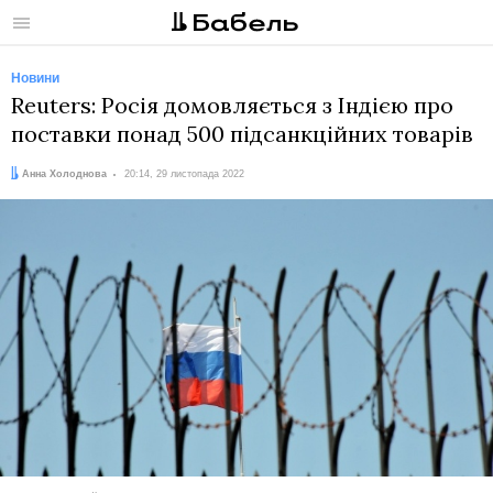
Меню
Новини
Reuters: Росія домовляється з Індією про
поставки понад 500 підсанкційних товарів
Автор:
Дата:
Анна Холоднова
20:14, 29 листопада 2022