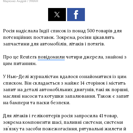
Марієнко Андрій / УНІАН
Росія надіслала Індії список із понад 500 товарів для
потенційних поставок. Зокрема, росіян цікавлять
запчастини для автомобілів, літаків і потягів.
Про це Reuters
повідомили
чотири джерела, знайомі з
цим питанням.
У Нью-Делі журналістам вдалося ознайомитися із цим
списком. Він складається з майже 14 сторінок і містить
запит на деталі автомобільних двигунів, такі як поршні,
масляні насоси та котушки запалювання. Також є запит
на бампери та паски безпеки.
Для літаків і гелікоптерів росія запросила 41 товар,
зокрема компоненти шасі, паливні системи, системи
звʼязку та засоби пожежогасіння, рятувальні жилети й