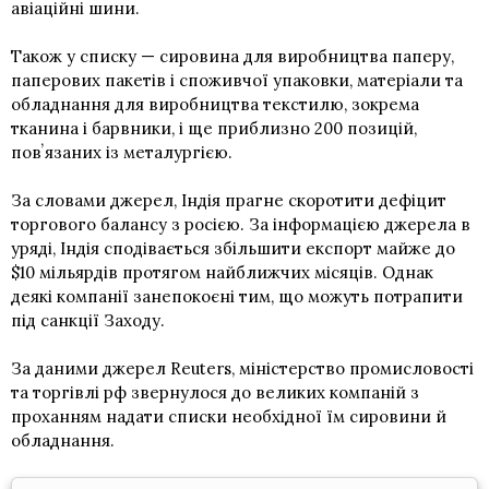
авіаційні шини.
Також у списку — сировина для виробництва паперу,
паперових пакетів і споживчої упаковки, матеріали та
обладнання для виробництва текстилю, зокрема
тканина і барвники, і ще приблизно 200 позицій,
повʼязаних із металургією.
За словами джерел, Індія прагне скоротити дефіцит
торгового балансу з росією. За інформацією джерела в
уряді, Індія сподівається збільшити експорт майже до
$10 мільярдів протягом найближчих місяців. Однак
деякі компанії занепокоєні тим, що можуть потрапити
під санкції Заходу.
За даними джерел Reuters, міністерство промисловості
та торгівлі рф звернулося до великих компаній з
проханням надати списки необхідної їм сировини й
обладнання.