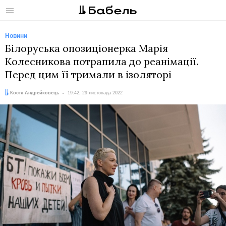
Меню
Новини
Білоруська опозиціонерка Марія
Колесникова потрапила до реанімації.
Перед цим її тримали в ізоляторі
Автор:
Дата:
Костя Андрейковець
19:42, 29 листопада 2022