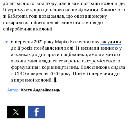
до штрафного ізолятору, але в адміністрації колонії, де
її утримують, про це нічого не повідомили. Канал того
ж Бабарика тоді повідомляв, що опозиціонерку
покарали за нібито неввічливе ставлення до
співробітників колонії.
6 вересня 2021 року Марію Колесникову
засудили
до 11 років позбавлення волі. Її визнали винною у
закликах до дій проти нацбезпеки, змові з метою
захоплення влади та створенні екстремістського
формування і керівництві ним. Колесникова сиділа
в СІЗО з вересня 2020 року. Потім її перевели до
виправної колонії.
Автор:
Костя Андрейковець