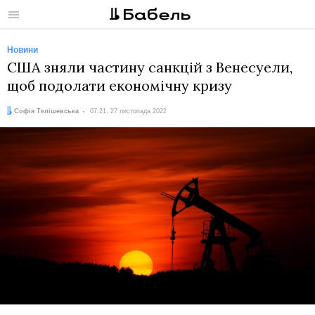
Меню
Новини
США зняли частину санкцій з Венесуели,
щоб подолати економічну кризу
Автор:
Дата:
Софія Телішевська
07:21, 27 листопада 2022