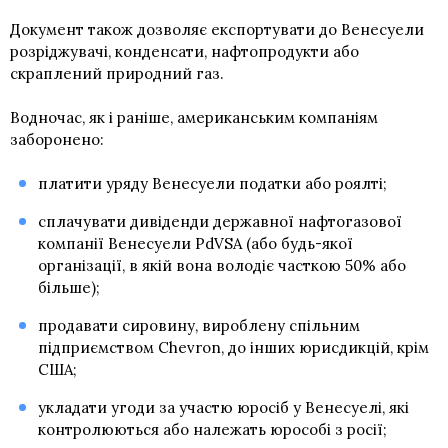
Документ також дозволяє експортувати до Венесуели
розріджувачі, конденсати, нафтопродукти або
скраплений природний газ.
Водночас, як і раніше, американським компаніям
заборонено:
платити уряду Венесуели податки або роялті;
сплачувати дивіденди державної нафтогазової
компанії Венесуели PdVSA (або будь-якої
організації, в якій вона володіє часткою 50% або
більше);
продавати сировину, вироблену спільним
підприємством Chevron, до інших юрисдикцій, крім
США;
укладати угоди за участю юросіб у Венесуелі, які
контролюються або належать юрособі з росії;