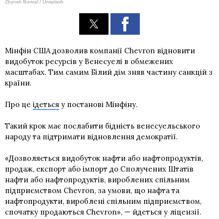
Zbynek Burival / Unsplash
Мінфін США дозволив компанії Chevron відновити
видобуток ресурсів у Венесуелі в обмежених
масштабах. Тим самим Білий дім зняв частину санкцій з
країни.
Про це
ідеться
у постанові Мінфіну.
Такий крок має послабити бідність венесуельського
народу та підтримати відновлення демократії.
«Дозволяється видобуток нафти або нафтопродуктів,
продаж, експорт або імпорт до Сполучених Штатів
нафти або нафтопродуктів, вироблених спільним
підприємством Chevron, за умови, що нафта та
нафтопродукти, вироблені спільним підприємством,
спочатку продаються Chevron», — йдеться у ліцензії.