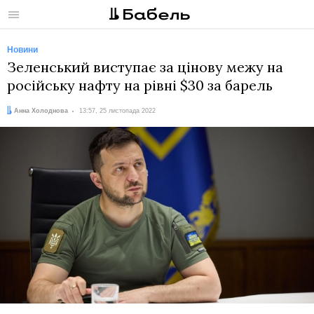
Меню
Новини
Зеленський виступає за цінову межу на
російську нафту на рівні $30 за барель
Автор:
Дата:
Анна Холоднова
13:57, 25 листопада 2022