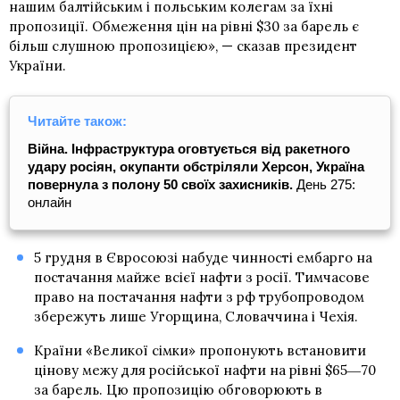
нашим балтійським і польським колегам за їхні
пропозиції. Обмеження цін на рівні $30 за барель є
більш слушною пропозицією», — сказав президент
України.
Читайте також:
Війна. Інфраструктура оговтується від ракетного
удару росіян, окупанти обстріляли Херсон, Україна
повернула з полону 50 своїх захисників.
День 275:
онлайн
5 грудня в Євросоюзі набуде чинності ембарго на
постачання майже всієї нафти з росії. Тимчасове
право на постачання нафти з рф трубопроводом
збережуть лише Угорщина, Словаччина і Чехія.
Країни «Великої сімки» пропонують встановити
цінову межу для російської нафти на рівні $65―70
за барель. Цю пропозицію обговорюють в