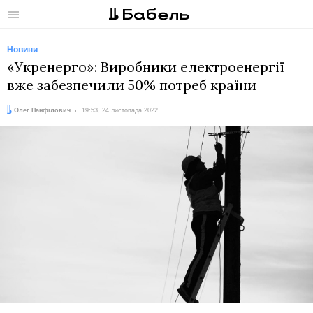
Меню
Новини
«Укренерго»: Виробники електроенергії
вже забезпечили 50% потреб країни
Автор:
Дата:
Олег Панфілович
19:53, 24 листопада 2022