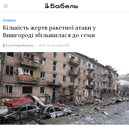
Меню
Новини
Кількість жертв ракетної атаки у
Вишгороді збільшилася до семи
Автор:
Дата:
Костя Андрейковець
18:26, 24 листопада 2022