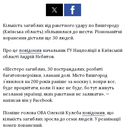
Кількість загиблих від ракетного удару по Вишгороду
(Київська область) збільшилася до шести. Різноманітні
поранення дістали ще 30 людей.
Про це
повідомив
начальник ГУ Нацполіції в Київській
області Андрій Нєбитов.
«Шестеро загиблих, 30 постраждалих, розбиті
багатоповерхівки, зламані долі. Місто Вишгород
зʼявилося на 200 років раніше за москву і, попри все,
буде процвітати, коли її вже не буде, бо тут живуть
незламні українці, яких ракетами не залякати», —
написав він у Facebook.
Пізніше голова ОВА Олексій Кулеба
повідомив
, що
кількість загиблих зросла до семи людей. У реанімації
помер поранений.