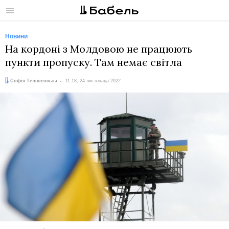
Меню
Новини
На кордоні з Молдовою не працюють
пункти пропуску. Там немає світла
Автор:
Дата:
Софія Телішевська
11:18, 24 листопада 2022