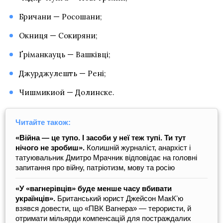
Бричани — Росошани;
Окниця — Сокиряни;
Ґріманкауць — Вашківці;
Джурджулешть — Рені;
Чишмикиой — Долинске.
Читайте також:
«Війна ― це тупо. І засоби у неї теж тупі. Ти тут
нічого не зробиш».
Колишній журналіст, анархіст і
татуювальник Дмитро Мрачник відповідає на головні
запитання про війну, патріотизм, мову та росію
«У «вагнерівців» буде менше часу вбивати
українців».
Британський юрист Джейсон МакКʼю
взявся довести, що «ПВК Вагнера» — терористи, й
отримати мільярди компенсацій для постраждалих