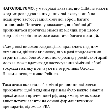
у матеріалі вказано, що США не мають
НАГОЛОШУЄМО,
жодних розвідувальних даних, які вказували б на
неминуче застосування хімічної зброї. Багато
чиновників Пентагону вважають, що бойові дії
припиняться протягом зимових місяців, при цьому
жодна зі сторін не зможе захопити багато позицій.
«Але деякі високопосадовці, які працюють над цим
питанням, дійшли висновку, що в разі продовження
втрат на полі бою або повного розпаду російської армії
москва може вдатися до застосування хімічної зброї,
зокрема тієї, яку повʼязують з отруєнням Олексія
Навального», — пише Politico.
Така атака включала б хімічні речовини, які легко
приховати, щоб західним країнам було важче знайти
прямі докази причетності рф, зокрема кремль може
використати агенти на основі фармацевтичних
препаратів, відомі як PBA.