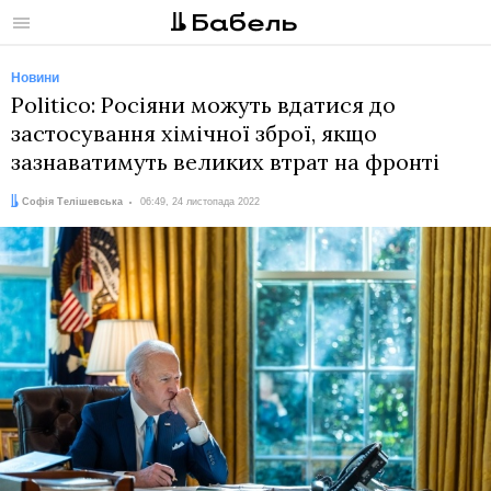
Меню
Новини
Politico: Росіяни можуть вдатися до
застосування хімічної зброї, якщо
зазнаватимуть великих втрат на фронті
Автор:
Дата:
Софія Телішевська
06:49, 24 листопада 2022