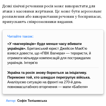
Деякі хімічні речовини росія може використати для
атаки з масовими жертвами. Це може бути аерозольне
розпилення або використання речовин у боєприпасах,
припускають співрозмовники видання.
Читайте також:
«У «вагнерівців» буде менше часу вбивати
українців».
Британський юрист Джейсон МакКʼю
взявся довести, що «ПВК Вагнера» — терористи, й
отримати мільярди компенсацій для постраждалих
українців. Інтервʼю
Україна та росія знову борються за ініціативу.
Переможе той, хто швидше перегрупує війська.
Аналізуємо ситуацію на фронті на 270-й день
повномасштабного вторгнення — мапи «Бабеля»
Автор:
Софія Телішевська