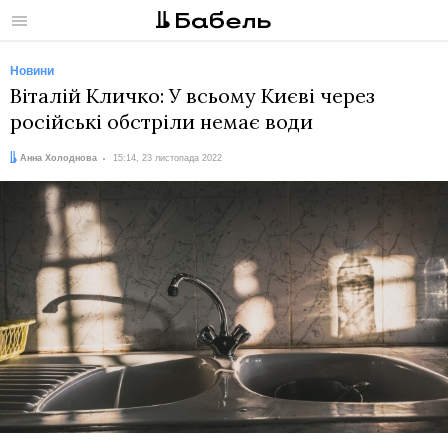
Меню
Новини
Віталій Кличко: У всьому Києві через
російські обстріли немає води
Автор:
Дата:
Анна Холоднова
15:14, 23 листопада 2022