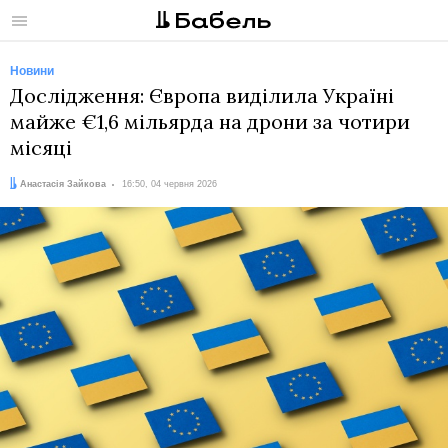
Меню
Новини
Дослідження: Європа виділила Україні
майже €1,6 мільярда на дрони за чотири
місяці
Автор:
Дата:
Анастасія Зайкова
16:50, 04 червня 2026