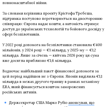
повномасштабної війни.
За словами керівника проєкту Крістофа Требеша,
підтримка поступово перетворюється на двосторонню
співпрацю: Європа надає кошти, а натомість отримує
доступ до українських технологій та бойового досвіду у
сфері безпілотників.
У 2022 році допомога на безпілотники становила €400
мільйонів, у 2024 році — €1 мільярд, у 2025-му — €1,2
мільярда. Лише за січень — квітень 2026 року ця сума
вже досягла приблизно €1,6 мільярда.
Водночас найбільший пакет фінансової допомоги за
цей період надійшов не з Європи. Японія виділила €1,1
мільярда в межах другого траншу в рамках механізму
ERA, який фінансується коштом заморожених
російських активів.
Держсекретар США Марко Рубіо
анонсував, що