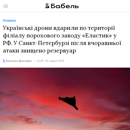
Меню
Новини
Українські дрони вдарили по території
філіалу порохового заводу «Еластик» у
РФ. У Санкт-Петербурзі після вчорашньої
атаки знищено резервуар
Автор:
Дата:
Вероніка Довганюк
14:46, 04 червня 2026