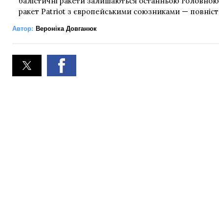
балістичні ракети залишаються останньою головною 
ракет Patriot з європейськими союзниками — повніс
Автор:
Вероніка Довганюк