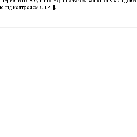
перевагою РФ у війні. Україна також запропонувала дов
тю під контролем США.