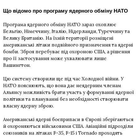
Що відомо про програму ядерного обміну НАТО
Програма ядерного обміну НАТО зараз охоплює
Бельгію, Німеччину, Італію, Нідерланди, Туреччину та
Велику Британію. На їхній території розміщені
американські літаки подвійного призначення та ядерні
бомби. Зброя перебуває під охороною США, а рішення
про її застосування може ухвалювати лише
Вашингтон.
Цю систему створили ще під час Холодної війни. У
НАТО пояснюють, що вона дає неядерним членам
Альянсу можливість брати участь у формуванні ядерної
політики та плануванні без необхідності створювати
власну ядерну зброю.
Американські ядерні боєприпаси в Європі зберігаються
й охороняються військовими США. Авіаційні підрозділи
союзників на літаках F-35, F-15 і Tornado проходять