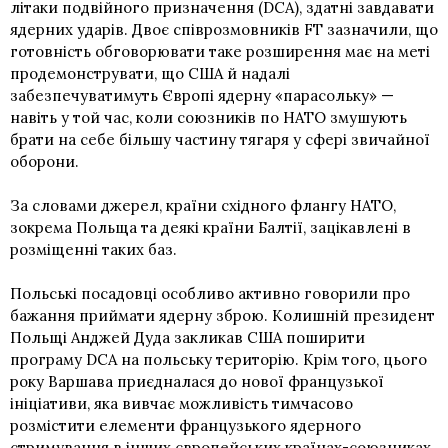
літаки подвійного призначення (DCA), здатні завдавати
ядерних ударів. Двоє співрозмовників FT зазначили, що
готовність обговорювати таке розширення має на меті
продемонструвати, що США й надалі
забезпечуватимуть Європі ядерну «парасольку» —
навіть у той час, коли союзників по НАТО змушують
брати на себе більшу частину тягаря у сфері звичайної
оборони.
За словами джерел, країни східного флангу НАТО,
зокрема Польща та деякі країни Балтії, зацікавлені в
розміщенні таких баз.
Польські посадовці особливо активно говорили про
бажання приймати ядерну зброю. Колишній президент
Польщі Анджей Дуда закликав США поширити
програму DCA на польську територію. Крім того, цього
року Варшава приєдналася до нової французької
ініціативи, яка вивчає можливість тимчасово
розмістити елементи французького ядерного
стримування в інших європейських країнах-союзниках.