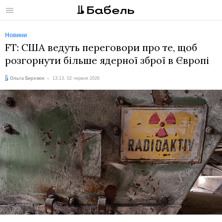
Меню
Новини
FT: США ведуть переговори про те, щоб
розгорнути більше ядерної зброї в Європі
Автор:
Дата:
Ольга Березюк
13:13, 02 червня 2026