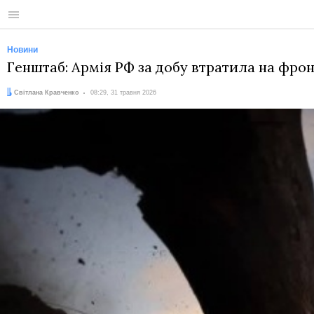
Меню
Новини
Генштаб: Армія РФ за добу втратила на фронт
Автор:
Дата:
Світлана Кравченко
08:29, 31 травня 2026