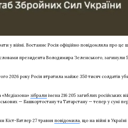
трати у війні. Востаннє Росія офіційно повідомляла про це 
 словами президента Володимира Зеленського, загинули 55
ого 2026 року Росія втратила майже 350 тисяч солдатів у
іа «Медіазона»
зібрали
імена 216 205 загиблих російських в
йськових — Башкортостану та Татарстану — тепер у сумі пер
н Кіст-Батлер 27 травня
повідомила
, що на війні в Украї