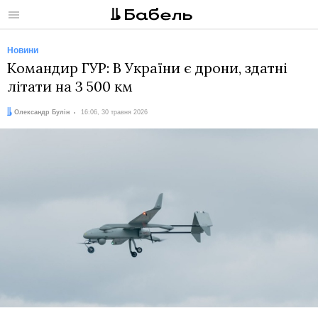
Меню
Новини
Командир ГУР: В України є дрони, здатні
літати на 3 500 км
Автор:
Дата:
Олександр Булін
16:06, 30 травня 2026