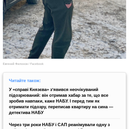
Евгений Филонов / Facebook
Читайте також:
У «справі Князєва» зʼявився неочікуваний
підозрюваний: він отримав хабар за те, що все
зробив навпаки, каже НАБУ. І перед тим як
отримати підозру, переписав квартиру на сина —
детектива НАБУ
Через три роки НАБУ і САП реанімували одну з