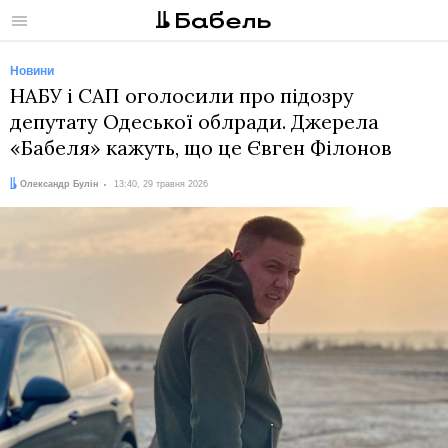
Меню
Новини
НАБУ і САП оголосили про підозру
депутату Одеської облради. Джерела
«Бабеля» кажуть, що це Євген Філонов
Автор:
Дата:
Олександр Булін
13:40, 29 травня 2026