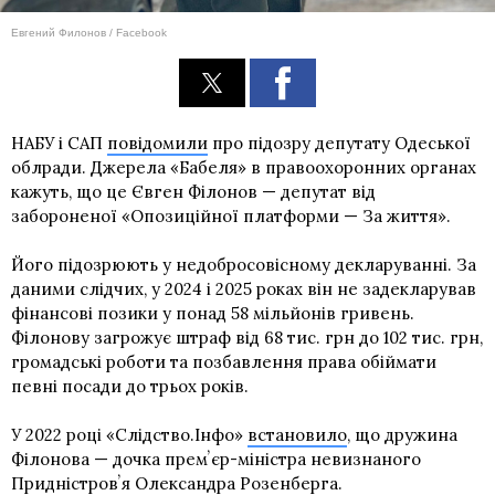
Евгений Филонов / Facebook
НАБУ і САП
повідомили
про підозру депутату Одеської
облради. Джерела «Бабеля» в правоохоронних органах
кажуть, що це Євген Філонов — депутат від
забороненої «Опозиційної платформи — За життя».
Його підозрюють у
недобросовісному декларуванні
. За
даними слідчих, у 2024 і 2025 роках він не задекларував
фінансові позики у понад 58 мільйонів гривень.
Філонову загрожує штраф від 68 тис. грн до 102 тис. грн,
громадські роботи та позбавлення права обіймати
певні посади до трьох років.
У 2022 році «Слідство.Інфо»
встановило
, що дружина
Філонова — дочка премʼєр-міністра невизнаного
Придністровʼя Олександра Розенберга.