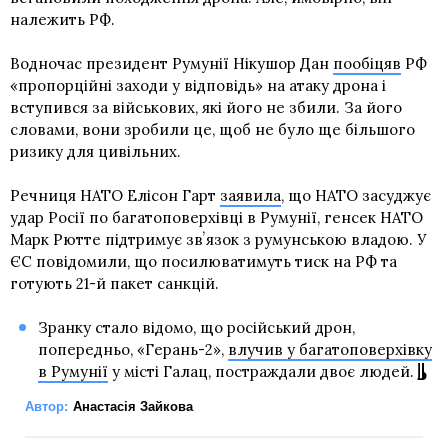
належить РФ.
Водночас президент Румунії Нікушор Дан
пообіцяв
РФ
«пропорційні заходи у відповідь» на атаку дрона і
вступився за військових, які його не збили. За його
словами, вони зробили це, щоб не було ще більшого
ризику для цивільних.
Речниця НАТО Елісон Гарт
заявила
, що НАТО засуджує
удар Росії по багатоповерхівці в Румунії, генсек НАТО
Марк Рютте підтримує звʼязок з румунською владою. У
ЄС повідомили, що посилюватимуть тиск на РФ та
готують 21-й пакет санкцій.
Зранку стало відомо, що російський дрон,
попередньо, «Герань-2»,
влучив у багатоповерхівку
в Румунії
у місті Галац, постраждали двоє людей.
Автор:
Анастасія Зайкова