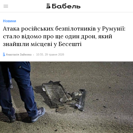
Меню
Новини
Атака російських безпілотників у Румунії:
стало відомо про ще один дрон, який
знайшли місцеві у Бесешті
Автор:
Дата:
Анастасія Зайкова
10:55, 29 травня 2026