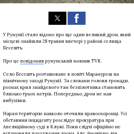
У Румунії стало відомо про ще один великий дрон, який
місцеві знайшли 28 травня ввечері у районі селища
Бесешть.
Про це
повідомив
румунський мовник TVR.
Село Бесешть розташоване в повіті Марамуреш на
північному заході Румунії. За словами голови громади,
розмах крил знайденого там безпілотника становить
близько трьох метрів. Попередньо, дрон не мав
вибухівки.
Наразі територію навколо оточили правоохоронці. Усі
обставини інциденту розслідує прокуратура при
Апеляційному суді в Клужі. Поки слідчі офіційно не
встановили походження дрона. Але, ймовірно, він