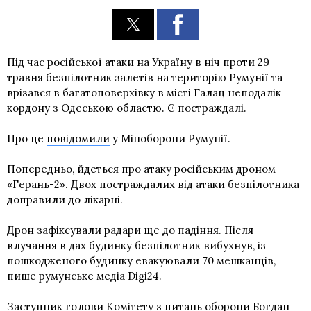
Під час російської атаки на Україну в ніч проти 29
травня безпілотник залетів на територію Румунії та
врізався в багатоповерхівку в місті Галац неподалік
кордону з Одеською областю. Є постраждалі.
Про це
повідомили
у Міноборони Румунії.
Попередньо, йдеться про атаку російським дроном
«Герань-2». Двох постраждалих від атаки безпілотника
доправили до лікарні.
Дрон зафіксували радари ще до падіння. Після
влучання в дах будинку безпілотник вибухнув, із
пошкодженого будинку евакуювали 70 мешканців,
пише румунське медіа Digi24.
Заступник голови Комітету з питань оборони Богдан