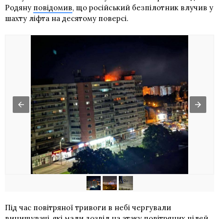
Родяну
повідомив
, що російський безпілотник влучив у
шахту ліфта на десятому поверсі.
Під час повітряної тривоги в небі чергували
винищувачі, які мали дозвіл на атаку повітряних цілей.