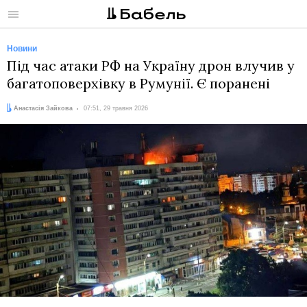
Меню
Новини
Під час атаки РФ на Україну дрон влучив у
багатоповерхівку в Румунії. Є поранені
Автор:
Дата:
Анастасія Зайкова
07:51, 29 травня 2026