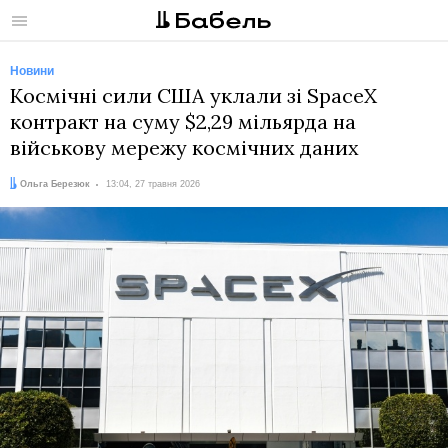
Меню
Новини
Космічні сили США уклали зі SpaceX
контракт на суму $2,29 мільярда на
військову мережу космічних даних
Автор:
Дата:
Ольга Березюк
13:04, 27 травня 2026