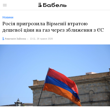
Меню
Новини
Росія пригрозила Вірменії втратою
дешевої ціни на газ через зближення з ЄС
Автор:
Дата:
Анастасія Зайкова
13:11, 26 травня 2026