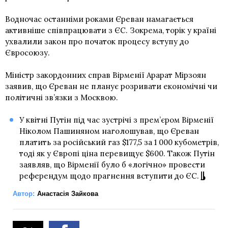
Водночас останніми роками Єреван намагається
активніше співпрацювати з ЄС. Зокрема, торік у країні
ухвалили закон про початок процесу вступу до
Євросоюзу.
Міністр закордонних справ Вірменії Арарат Мірзоян
заявив, що Єреван не планує розривати економічні чи
політичні зв’язки з Москвою.
У квітні Путін під час зустрічі з прем’єром Вірменії
Ніколом Пашиняном наголошував, що Єреван
платить за російський газ $177,5 за 1 000 кубометрів,
тоді як у Європі ціна перевищує $600. Також Путін
заявляв, що Вірменії було б «логічно» провести
референдум щодо прагнення вступити до ЄС.
Автор:
Анастасія Зайкова