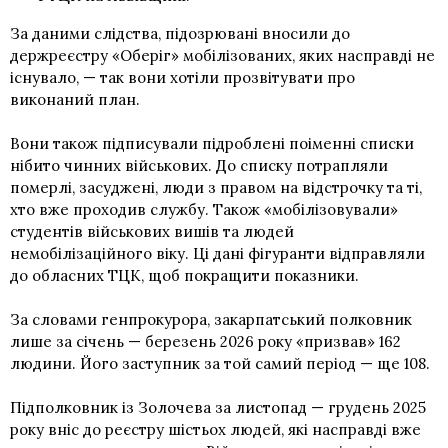
За даними слідства, підозрювані вносили до
держреєстру «Оберіг» мобілізованих, яких насправді не
існувало, — так вони хотіли прозвітувати про
виконаний план.
Вони також підписували підроблені поіменні списки
нібито чинних військових. До списку потрапляли
померлі, засуджені, люди з правом на відстрочку та ті,
хто вже проходив службу. Також «мобілізовували»
студентів військових вишів та людей
немобілізаційного віку. Ці дані фігуранти відправляли
до обласних ТЦК, щоб покращити показники.
За словами генпрокурора, закарпатський полковник
лише за січень — березень 2026 року «призвав» 162
людини. Його заступник за той самий період — ще 108.
Підполковник із Золочева за листопад — грудень 2025
року вніс до реєстру шістьох людей, які насправді вже