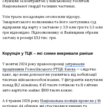
служили за контрактом у Військовому госпіталі
Національної гвардії та інших частинах.
Усім трьом посадовцям оголосили підозру.
Закарпатського полковника та його заступника суд
відправив під варту з заставою у 3,9 млн грн та 3,3 млн
грн відповідно. Підполковнику зі Львівщини обрали
заставу в розмірі 121,1 тис. грн.
Корупція у ТЦК – які схеми викривали раніше
У жовтні 2024 року правоохоронці
затримали
працівників Голосіївського РТЦК Києва
— слідство
каже, що вони допомогли ухилитись від мобілізації
тисячам військовозобовʼязаних. У фігурантів вилучили
понад $1,2 мільйона, €45 тисяч готівкою та 11 елітних
авто вартістю майже $100 тисяч кожне.
А 4 травня 2026 року
Національна поліція провела у 16
регіонах 44 обшуки
, які стосувалися чинних та