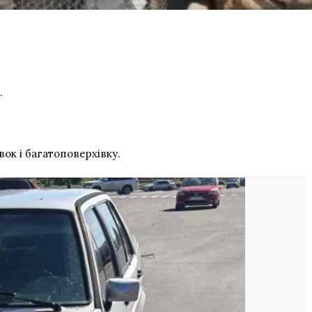
.
к і багатоповерхівку.