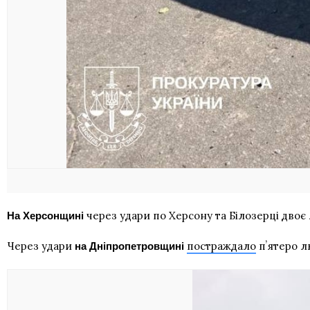
через удари по Херсону та Білозерці дво
На Херсонщині
Через удари
постраждало
пʼятеро л
на Дніпропетровщині