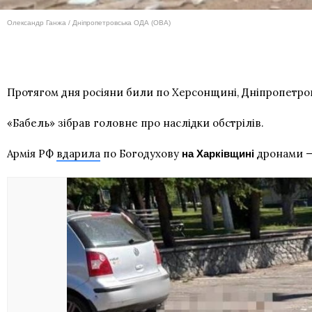
Олександр Ганжа / Дніпропетровська ОДА (ОВА)
Протягом дня росіяни били по Херсонщині, Дніпропетровщ
«Бабель» зібрав головне про наслідки обстрілів.
Армія РФ
вдарила
по Богодухову
дронами —
на Харківщині