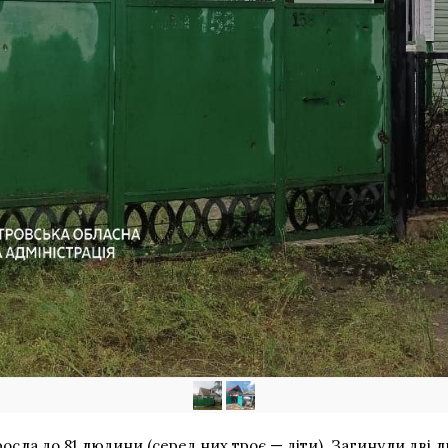
росла
до 81 людини (серед них троє — діти). Загинули дві 