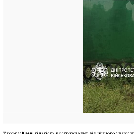
Також
кількість постраждалих від нічного удару
з
у Києві