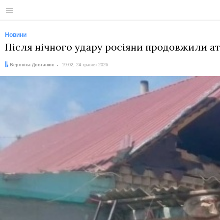
Меню
Новини
Після нічного удару росіяни продовжили ат
Автор:
Дата:
Вероніка Довганюк
19:02, 24 травня 2026