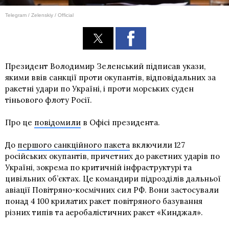
Telegram / Zelenskiy / Official
Президент Володимир Зеленський підписав укази,
якими ввів санкції проти окупантів, відповідальних за
ракетні удари по Україні, і проти морських суден
тіньового флоту Росії.
Про це
повідомили
в Офісі президента.
До
першого санкційного пакета
включили 127
російських окупантів, причетних до ракетних ударів по
Україні, зокрема по критичній інфраструктурі та
цивільних об’єктах. Це командири підрозділів дальньої
авіації Повітряно-космічних сил РФ. Вони застосували
понад 4 100 крилатих ракет повітряного базування
різних типів та аеробалістичних ракет «Кинджал».