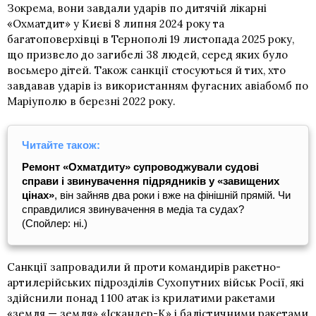
Зокрема, вони завдали ударів по дитячій лікарні
«Охматдит» у Києві 8 липня 2024 року та
багатоповерхівці в Тернополі 19 листопада 2025 року,
що призвело до загибелі 38 людей, серед яких було
восьмеро дітей. Також санкції стосуються й тих, хто
завдавав ударів із використанням фугасних авіабомб по
Маріуполю в березні 2022 року.
Читайте також:
Ремонт «Охматдиту» супроводжували судові
справи і звинувачення підрядників у «завищених
цінах»
, він зайняв два роки і вже на фінішній прямій. Чи
справдилися звинувачення в медіа та судах?
(Спойлер: ні.)
Санкції запровадили й проти командирів ракетно-
артилерійських підрозділів Сухопутних військ Росії, які
здійснили понад 1 100 атак із крилатими ракетами
«земля — земля» «Іскандер-К» і балістичними ракетами