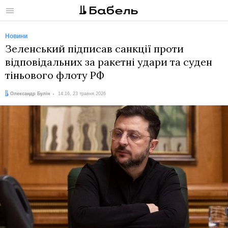
Меню
Новини
Зеленський підписав санкції проти
відповідальних за ракетні удари та суден
тіньового флоту РФ
Автор:
Дата:
Олександр Булін
14:16, 23 травня 2026