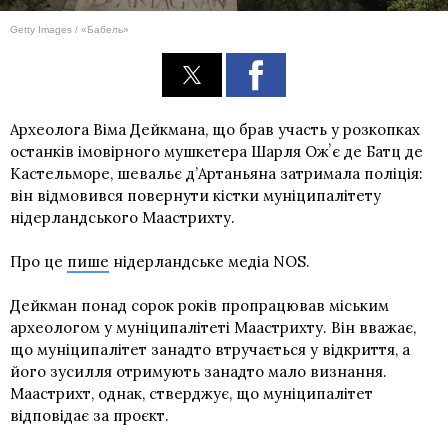
Getty Images / «Бабель»
Археолога Віма Дейкмана, що брав участь у розкопках
останків імовірного мушкетера Шарля Ожʼє де Батц де
Кастельморe, шевальє д’Артаньяна затримала поліція:
він відмовився повернути кістки муніципалітету
нідерландського Маастрихту.
Про це
пише
нідерландське медіа NOS.
Дейкман понад сорок років пропрацював міським
археологом у муніципалітеті Маастрихту. Він вважає,
що муніципалітет занадто втручається у відкриття, а
його зусилля отримують занадто мало визнання.
Маастрихт, однак, стверджує, що муніципалітет
відповідає за проєкт.