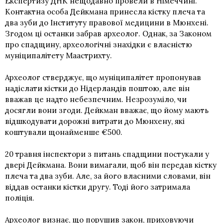
Експертизу ДНК нещодавно провели в Німеччині.
Контактна особа Дейкмана принесла кістку плеча та
два зуби до Інституту правової медицини в Мюнхені.
Згодом ці останки забрав археолог. Однак, за Законом
про спадщину, археологічні знахідки є власністю
муніципалітету Маастрихту.
Археолог стверджує, що муніципалітет пропонував
надіслати кістки до Нідерландів поштою, але він
вважав це надто небезпечним. Незрозуміло, чи
досягли вони згоди. Дейкман вважає, що йому мають
відшкодувати дорожні витрати до Мюнхену, які
коштували щонайменше €500.
20 травня інспектори з питань спадщини постукали у
двері Дейкмана. Вони вимагали, щоб він передав кістку
плеча та два зуби. Але, за його власними словами, він
віддав останки кістки другу. Тоді його затримала
поліція.
Археолог визнає, що порушив закон, приховуючи