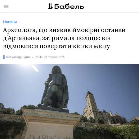
Меню
Новини
Археолога, що виявив ймовірні останки
дʼАртаньяна, затримала поліція: він
відмовився повертати кістки місту
Автор:
Дата:
Олександр Булін
20:43, 21 травня 2026