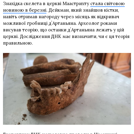
Знахідка скелета в церкві Маастрихту
стала світовою
новиною в березні
. Дейкман, який знайшов кістки,
навіть отримав нагороду через місяць як відкривач
можливої ​​гробниці дʼАртаньяна. Археолог роками
висував теорію, що останки дʼАртаньяна лежать у цій
церкві. Дослідження ДНК має визначити, чи є ця теорія
правильною.