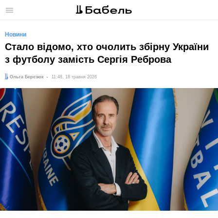
Меню
Новини
Стало відомо, хто очолить збірну України
з футболу замість Сергія Реброва
Автор:
Дата:
Ольга Березюк
11:48, 18 травня 2026