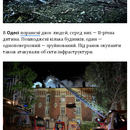
В
поранені
двоє людей, серед них — 11-річна
Одесі
дитина. Пошкоджені кілька будинків, один —
одноповерховий — зруйнований. Під ранок окупанти
також атакували обʼєкти інфраструктури.