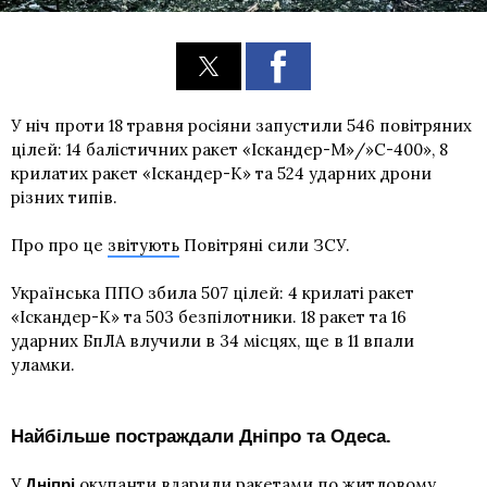
У ніч проти 18 травня росіяни запустили 546 повітряних
цілей: 14 балістичних ракет «Іскандер-М»/»С-400», 8
крилатих ракет «Іскандер-К» та 524 ударних дрони
різних типів.
Про про це
звітують
Повітряні сили ЗСУ.
Українська ППО збила 507 цілей: 4 крилаті ракет
«Іскандер-К» та 503 безпілотники. 18 ракет та 16
ударних БпЛА влучили в 34 місцях, ще в 11 впали
уламки.
Найбільше постраждали Дніпро та Одеса.
У
окупанти
вдарили
ракетами по житловому
Дніпрі