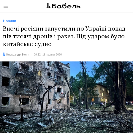
Меню
Новини
Вночі росіяни запустили по Україні понад
пів тисячі дронів і ракет. Під ударом було
китайське судно
Автор:
Дата:
Олександр Булін
09:12, 18 травня 2026