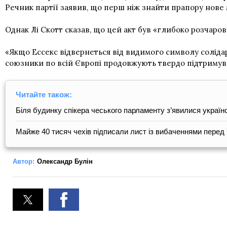
Речник партії заявив, що перш ніж знайти прапору нове 
Однак Лі Скотт сказав, що цей акт був «глибоко розчаро
«Якщо Ессекс відвернеться від видимого символу солідарн
союзники по всій Європі продовжують твердо підтримуват
Читайте також:
Біля будинку спікера чеського парламенту з’явилися українс
Майже 40 тисяч чехів підписали лист із вибаченнями перед 
Автор:
Олександр Булін