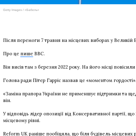
Getty Images / «Бабель»
Після перемоги 7 травня на місцевих виборах у Великій 
Про це
пише
BBC.
Він висів там з березня 2022 року. На його місці повісил
Голова ради Пітер Гарріс назвав це «моментом гордості»
«Заміна прапора України не применшує підтримки та щедр
він.
У відповідь лідер опозиції від Консервативної партії, щ
місцевому рівні.
Reform UK раніше пообіцяла, що біля будівель місцевих р