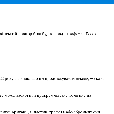
їнський прапор біля будівлі ради графства Ессекс.
2 року, і я знаю, що це продовжуватиметься», — сказав
о це може заохотити прокремлівську політику на
ликої Британії,
її частин
, графств або збройних сил.