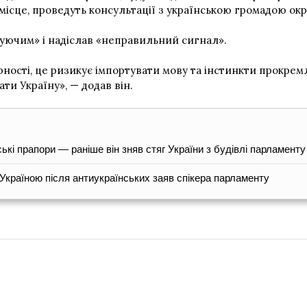
місце, проведуть консультації з українською громадою окр
вуючим» і надіслав «неправильний сигнал».
ості, це ризикує імпортувати мову та інстинкти прокремлі
и Україну», — додав він.
ькі прапори — раніше він зняв стяг України з будівлі парламенту
Україною після антиукраїнських заяв спікера парламенту