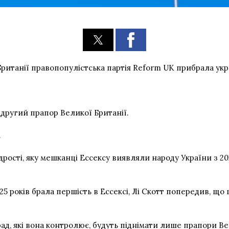
Британії правопопулістська партія Reform UK прибрала укра
и другий прапор Великої Британії.
.
ості, яку мешканці Ессексу виявляли народу України з 202
о 25 років брала першість в Ессексі, Лі Скотт попередив, щ
ад, які вона контролює, будуть піднімати лише прапори Ве