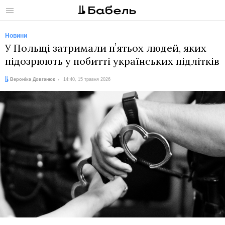
Меню
Новини
У Польщі затримали пʼятьох людей, яких
підозрюють у побитті українських підлітків
Автор:
Дата:
Вероніка Довганюк
14:40, 15 травня 2026