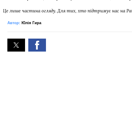
Це лише частина огляду. Для тих, хто підтримує нас на Pa
Автор:
Юлія Гира