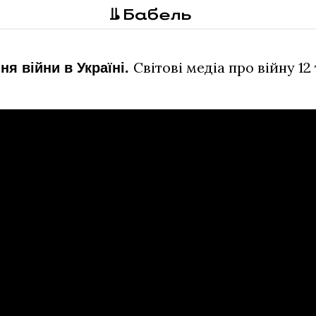
Світові медіа про війну 12
ня війни в Україні.