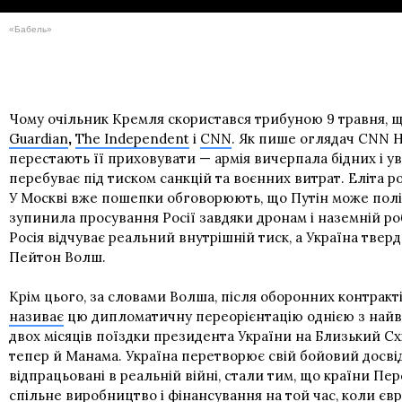
«Бабель»
Чому очільник Кремля скористався трибуною 9 травня, що
Guardian
The Independent
і
CNN
. Як пише оглядач CNN Н
,
перестають її приховувати — армія вичерпала бідних і увʼ
перебуває під тиском санкцій та воєнних витрат. Еліта 
У Москві вже пошепки обговорюють, що Путін може політ
зупинила просування Росії завдяки дронам і наземній роб
Росія відчуває реальний внутрішній тиск, а Україна тверд
Пейтон Волш.
Крім цього, за словами Волша, після оборонних контракт
називає
цю дипломатичну переорієнтацію однією з найва
двох місяців поїздки президента України на Близький Схід
тепер й Манама. Україна перетворює свій бойовий досві
відпрацьовані в реальній війні, стали тим, що країни Пер
спільне виробництво і фінансування на той час, коли євр