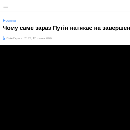
Меню
Новини
Чому саме зараз Путін натякає на завершен
Автор:
Дата:
Юлія Гира
23:23, 12 травня 2026