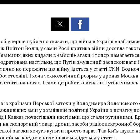
б уперше публічно сказати, що війна в Україні «наближаєт
ік Пейтон Волш, у самій Росії критика війни досягла таког
язнених, яких кидали в «мʼясні» атаки, і тепер намагаєтьс
роздратована настільки, що Путін змушений заспокоювати 
ично не пережити цю війну, ідеться у статті CNN. Водноч
ототехніці. І хоча технологічний розрив у дронах Москва 
о стоїть на ногах. І саме це робить сигнали Путіна чимось
ів із країнами Перської затоки у Володимира Зеленського 
жливіших змін у зовнішній політиці України з початку п
 і Кавказ почастішали настільки, що стали рутинними. Ер-Р
д на експортний товар: дрони, засоби радіоелектронної б
ської затоки хочуть купити просто зараз. Так Київ шукає н
опейські кредити вичерпаються, ідеться у статті.