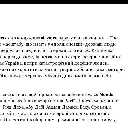
ься до кінця», аналізують одразу кілька видань —
The
о масштабу, що навіть у «поліцейській» державі люди
я вербувати студентів із середнього класу. Економіка
її через держмедіа натяками на скоре завершення війни.
ас Україна, попри катастрофічний дефіцит людей,
здатна скоротити за місяці, уперше збіглися два фактори:
 більшим за чергову імітацію дипломатії, вважає Нік
є «всі карти», щоб продовжувати боротьбу.
Le Monde
овномасштабного вторгнення Росії. Протягом останніх
іяд, Доха, Абу-Дабі, Амман, Дамаск, Баку, Єреван, а
оротьби та дешеві системи дронів-перехоплювачів,
ові інвестиції в оборонну промисловість, ринки збуту,